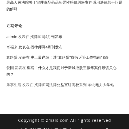
最高人民法院关于审理食品药品惩罚性赔偿纠纷案件适用法律若干问题
的解释
近期评论
admin
发表在
找律师网4月刊发布
肖福来
发表在
找律师网4月刊发布
套路贷
发表在
史上最详细！涉“套路贷”虚假诉讼工作指南18条
爱国
发表在
重磅！什么才是我们对于新城控股王振华案件最该关心
的？
乐享生活
发表在
找律师网法律公益宣讲高校系列-华北电力大学站
Copyright © zmzls.com All rights reserved