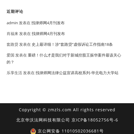
近期评论
admin
发表在
找律师网4月刊发布
肖福来
发表在
找律师网4月刊发布
套路贷
发表在
史上最详细！涉“套路贷”虚假诉讼工作指南18条
爱国
发表在
重磅！什么才是我们对于新城控股王振华案件最该关心
的？
乐享生活
发表在
找律师网法律公益宣讲高校系列-华北电力大学站
Copyright © zmzls.com All rights reserved
北京华沃法网科技有限公司
京ICP备18052756号-6
京公网安备 11010502036681号