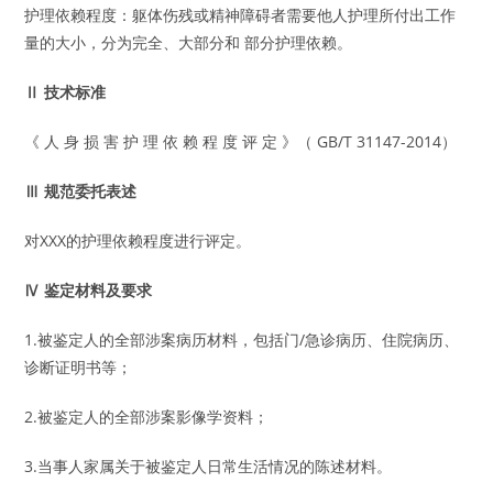
护理依赖程度：躯体伤残或精神障碍者需要他人护理所付出工作
量的大小，分为完全、大部分和 部分护理依赖。
Ⅱ 技术标准
《 人 身 损 害 护 理 依 赖 程 度 评 定 》（ GB/T 31147-2014）
Ⅲ 规范委托表述
对XXX的护理依赖程度进行评定。
Ⅳ 鉴定材料及要求
1.被鉴定人的全部涉案病历材料，包括门/急诊病历、住院病历、
诊断证明书等；
2.被鉴定人的全部涉案影像学资料；
3.当事人家属关于被鉴定人日常生活情况的陈述材料。