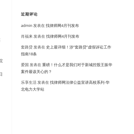
近期评论
admin
发表在
找律师网4月刊发布
肖福来
发表在
找律师网4月刊发布
案
套路贷
发表在
史上最详细！涉“套路贷”虚假诉讼工作
指南18条
院
爱国
发表在
重磅！什么才是我们对于新城控股王振华
案件最该关心的？
日
乐享生活
发表在
找律师网法律公益宣讲高校系列-华
北电力大学站