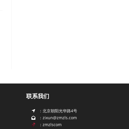
联系我们
：北京朝阳光华路4号
：zixun@zmzls.com
：zmzlscom