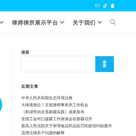
Toggle
律师律所展示平台
关于我们
website
搜索
search
搜
索
近期文章
中华人民共和国生态环境法典
大律请就位丨京巡律师事务所工作机会
《和谐劳动关系新疆实践》成果发布
全国工会对口援疆工作座谈会在新疆召开
最高人民法院关于审理食品药品惩罚性赔偿纠纷案件
适用法律若干问题的解释