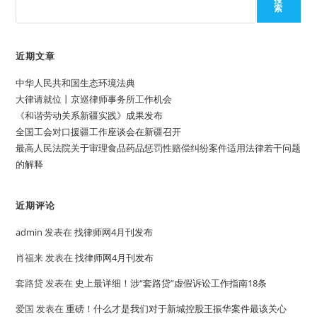
索
近期文章
中华人民共和国生态环境法典
大律请就位丨京巡律师事务所工作机会
《和谐劳动关系新疆实践》成果发布
全国工会对口援疆工作座谈会在新疆召开
最高人民法院关于审理食品药品惩罚性赔偿纠纷案件适用法律若干问题
的解释
近期评论
admin
发表在
找律师网4月刊发布
肖福来
发表在
找律师网4月刊发布
套路贷
发表在
史上最详细！涉“套路贷”虚假诉讼工作指南18条
爱国
发表在
重磅！什么才是我们对于新城控股王振华案件最该关心