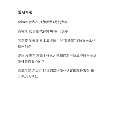
赔
近期评论
admin
发表在
找律师网4月刊发布
肖福来
发表在
找律师网4月刊发布
计
套路贷
发表在
史上最详细！涉“套路贷”虚假诉讼工作
指南18条
爱国
发表在
重磅！什么才是我们对于新城控股王振华
案件最该关心的？
乐享生活
发表在
找律师网法律公益宣讲高校系列-华
问
北电力大学站