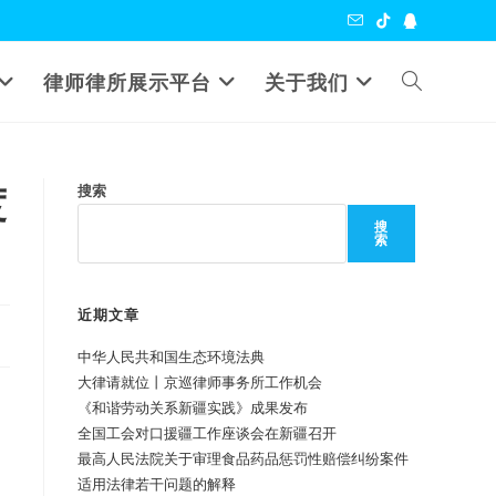
Toggle
律师律所展示平台
关于我们
website
度
搜索
search
搜
索
近期文章
中华人民共和国生态环境法典
大律请就位丨京巡律师事务所工作机会
《和谐劳动关系新疆实践》成果发布
全国工会对口援疆工作座谈会在新疆召开
最高人民法院关于审理食品药品惩罚性赔偿纠纷案件
适用法律若干问题的解释