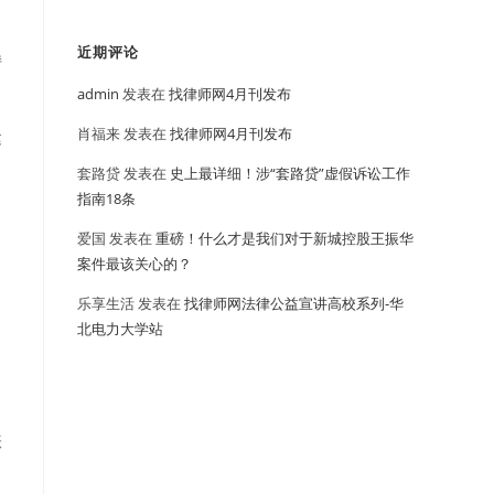
近期评论
持
admin
发表在
找律师网4月刊发布
肖福来
发表在
找律师网4月刊发布
建
套路贷
发表在
史上最详细！涉“套路贷”虚假诉讼工作
指南18条
爱国
发表在
重磅！什么才是我们对于新城控股王振华
案件最该关心的？
乐享生活
发表在
找律师网法律公益宣讲高校系列-华
北电力大学站
表