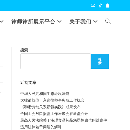
Toggle
律师律所展示平台
关于我们
website
搜索
search
搜
索
近期文章
会
中华人民共和国生态环境法典
大律请就位丨京巡律师事务所工作机会
《和谐劳动关系新疆实践》成果发布
全国工会对口援疆工作座谈会在新疆召开
最高人民法院关于审理食品药品惩罚性赔偿纠纷案件
适用法律若干问题的解释