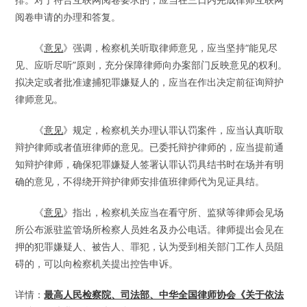
阅卷申请的办理和答复。
《
意见
》强调，检察机关听取律师意见，应当坚持“能见尽
见、应听尽听”原则，充分保障律师向办案部门反映意见的权利。
拟决定或者批准逮捕犯罪嫌疑人的，应当在作出决定前征询辩护
律师意见。
《
意见
》规定，检察机关办理认罪认罚案件，应当认真听取
辩护律师或者值班律师的意见。已委托辩护律师的，应当提前通
知辩护律师，确保犯罪嫌疑人签署认罪认罚具结书时在场并有明
确的意见，不得绕开辩护律师安排值班律师代为见证具结。
《
意见
》指出，检察机关应当在看守所、监狱等律师会见场
所公布派驻监管场所检察人员姓名及办公电话。律师提出会见在
押的犯罪嫌疑人、被告人、罪犯，认为受到相关部门工作人员阻
碍的，可以向检察机关提出控告申诉。
详情：
最高人民检察院、司法部、中华全国律师协会《关于依法