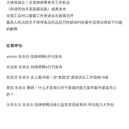
大律请就位丨京巡律师事务所工作机会
《和谐劳动关系新疆实践》成果发布
全国工会对口援疆工作座谈会在新疆召开
最高人民法院关于审理食品药品惩罚性赔偿纠纷案件适用法律若干问题
的解释
近期评论
admin
发表在
找律师网4月刊发布
肖福来
发表在
找律师网4月刊发布
套路贷
发表在
史上最详细！涉“套路贷”虚假诉讼工作指南18条
爱国
发表在
重磅！什么才是我们对于新城控股王振华案件最该关心
的？
乐享生活
发表在
找律师网法律公益宣讲高校系列-华北电力大学站