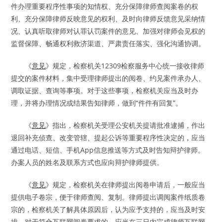
件办理重要程序性事项的知情权、充分保障律师查阅案卷的权
利、充分保障律师反映意见的权利、及时向律师反馈意见采纳情
况、认真听取律师对认罪认罚案件的意见、加强对律师会见权的
监督保障、畅通权利救济渠道、严肃责任落实、强化沟通协调。
《
意见
》规定，检察机关12309检察服务中心统一接收律师
提交的案件材料，集中受理律师提出的阅卷、约见案件承办人、
调取证据、查询等事项。对于这些事项，检察机关应当及时办
理，并将办理情况或结果告知律师，做到“件件有回复”。
《
意见
》指出，检察机关受理公安机关提请批准逮捕，作出
退回补充侦查、改变管辖、提起公诉等重要程序性决定的，应当
通过电话、短信、手机App信息推送等方式及时告知辩护律师。
办案人员的姓名及联系方式也应向辩护律师提供。
《
意见
》规定，检察机关在律师提出阅卷申请后，一般应当
提供电子卷宗，便于律师查阅、复制。律师提出调阅案件纸质卷
宗的，检察机关了解具体原因后，认为应予支持的，应当及时安
排。对于符合互联网阅卷要求的，应当在三日内完成律师互联网