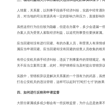
人情案，关系案，以刑事手段插手经济纠纷，实践中经常遇
员，对当地的司法资源具有一定的影响力和压力，直接影响
虽然这些行为往往较为隐蔽，但是在办案中，多少会遗漏一
办案人员为受害人索取经济利益，以追究刑事责任要挟家属
应当回避却没有进行回避。有的办案人员，和受害人有亲情
属应当申请回避。应当回避却没有回避的侦查人员收集的相
有些公安机关插手经济纠纷，违反了刑事案件的管辖规定。
关不应当立案而立案，此时，辩护律师应当及时提出管辖异
实践中，管辖权异议是解决关系案的一个强有力的武器，虽
打击公安机关的违法管辖，这样可以起到“打蛇打七寸”的效果
四、如何进行反映和申请监督
大部分家属或多或少都会有一些反映监督，为什么总是效果