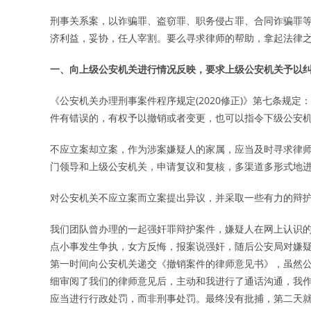
刑事关系案，以诈骗罪、盗窃罪、职务侵占罪、合同诈骗罪等
济利益，妥协，任人宰割。要么寻求律师的帮助，拿起法律
一、向上级公安机关进行情况反映，要求上级公安机关予以
《公安机关办理刑事案件程序规定(2020修正)》第七条规
件有错误的，有权予以撤销或者变更，也可以指令下级公安机
不应立案却立案，作为涉案嫌疑人的家属，应当及时寻求律
门领导和上级公安机关，申请复议和复核，多渠道多形式地
对公安机关不应立案而立案提出异议，并采取一些有力的辩
我们团队曾办理的一起强奸罪辩护案件，嫌疑人在网上认识
点小事发生争执，女方反悔，报案说强奸，随后公安局对嫌
第一时间向公安机关递交《撤销案件的律师意见书》，虽然
细审阅了我们的律师意见后，主动和我进行了通话沟通，我
应当进行行政处罚，而非刑事处罚。最终没有批捕，第二天