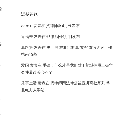
经
近期评论
admin
发表在
找律师网4月刊发布
肖福来
发表在
找律师网4月刊发布
案
套路贷
发表在
史上最详细！涉“套路贷”虚假诉讼工作
指南18条
部
爱国
发表在
重磅！什么才是我们对于新城控股王振华
案件最该关心的？
乐享生活
发表在
找律师网法律公益宣讲高校系列-华
北电力大学站
一
，
仔
为