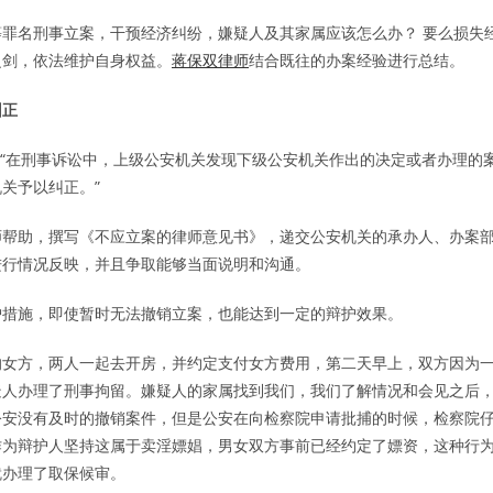
罪名刑事立案，干预经济纠纷，嫌疑人及其家属应该怎么办？ 要么损失
之剑，依法维护自身权益。
蒋保双律师
结合既往的办案经验进行总结。
纠正
定：“在刑事诉讼中，上级公安机关发现下级公安机关作出的决定或者办理的
关予以纠正。”
师帮助，撰写《不应立案的律师意见书》，递交公安机关的承办人、办案
进行情况反映，并且争取能够当面说明和沟通。
护措施，即使暂时无法撤销立案，也能达到一定的辩护效果。
的女方，两人一起去开房，并约定支付女方费用，第二天早上，双方因为
疑人办理了刑事拘留。嫌疑人的家属找到我们，我们了解情况和会见之后
公安没有及时的撤销案件，但是公安在向检察院申请批捕的时候，检察院
作为辩护人坚持这属于卖淫嫖娼，男女双方事前已经约定了嫖资，这种行
就办理了取保候审。