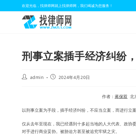
Skip
欢迎光临，找律师网就上找律师网，我们竭诚为您服务！
to
content
刑事立案插手经济纠纷
Post
Post
admin
2024年4月20日
author:
published:
作者：
蒋保双
北京
以刑事立案为手段，插手经济纠纷，不应当立案，而进行立
仅从去年至现在，我已经遇到十多起当地的人大代表、政协
对手进行商业妥协。被胁迫方甚至被追究牢狱之灾。