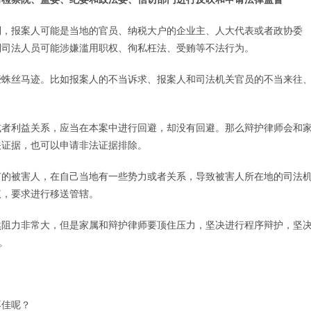
到，报案人可能是当地的官员、纳税大户的企业主、人大代表或者政协委
到司法人员可能涉嫌滥用职权、徇私枉法、受贿等不法行为。
些蛛丝马迹。比如报案人的不当诉求、报案人和司法机关官员的不当来往
。
或者利益关系，应当在本案中进行回避，却没有回避。那么辩护律师会和
关证据，也可以申请非法证据排除。
有的被害人，在自己当地有一些势力或者关系，导致被害人所在地的司法
议，要求进行移送管辖。
然阻力非常大，但是家属和辩护律师要顶住压力，坚决进行程序辩护，坚
。
不佳呢？