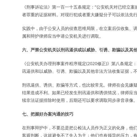
《刑事诉讼法》第一百一十五条规定：“公安机关对已经立案
者罪重的证据材料。对现行犯或者重大嫌疑分子可以依法先行
实践中，由于公安人员的侦查思维局限，在立案后仅收集、
属和辩护律师应当申请公安机关进行调取。
六、严禁公安机关以
刑讯逼供
或
以威胁、引诱、欺骗以及其
《公安机关办理刑事案件程序规定(2020修正)》第八条规
讯逼供和以威胁、引诱、欺骗以及其他非法方法收集证据，不
刑讯逼供、诱供、欺骗等方式，也比较常见。律师在会见嫌
结果造成不利。如果已经发生刑讯逼供和诱供情况，律师应
续非法证据排除时使用，后期还可以要求调取同步录音录像
七、把握好办案沟通的技巧
在刑事辩护中，不要总是把公检法人员作为正义的化身，他
客观判断，这就避免不了先入为主；他们也有领导的压力，