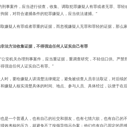
的刑事案件，应当进行侦查，收集、调取犯罪嫌疑人有罪或者无罪、罪轻
拘留，对符合逮捕条件的犯罪嫌疑人，应当依法逮捕。”
调取嫌疑人有罪或者罪重的证据，而忽视嫌疑人无罪和罪轻的证据，那么
他非法方法收集证据，不得强迫任何人证实自己有罪
定：“公安机关办理刑事案件，应当重证据，重调查研究，不轻信口供。严禁
得强迫任何人证实自己有罪。”
疑人时，要给嫌疑人讲清楚法律规定，避免被侦查人员非法取证，对后续
当和嫌疑人核实清楚具体的时间、地点、参与人员、具体经过，以便于在
。
们也是一个普通人，也有自己的社交和朋友，也有七情六欲，也有自己的
有绩效考核的压力，就避免不了按领导指示办案；他们也有自己固定的思