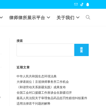
Toggle
律师律所展示平台
关于我们
website
搜索
search
搜
索
近期文章
中华人民共和国生态环境法典
大律请就位丨京巡律师事务所工作机会
《和谐劳动关系新疆实践》成果发布
全国工会对口援疆工作座谈会在新疆召开
易
最高人民法院关于审理食品药品惩罚性赔偿纠纷案件
适用法律若干问题的解释