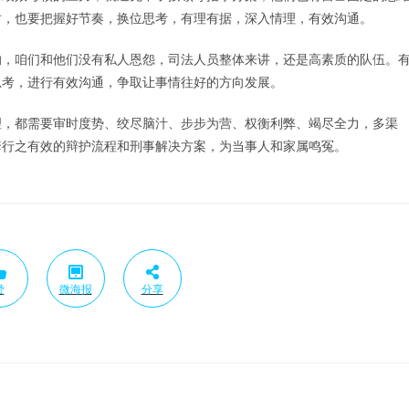
时，也要把握好节奏，换位思考，有理有据，深入情理，有效沟通。
的，咱们和他们没有私人恩怨，司法人员整体来讲，还是高素质的队伍。
思考，进行有效沟通，争取让事情往好的方向发展。
理，都需要审时度势、绞尽脑汁、步步为营、权衡利弊、竭尽全力，多渠
套行之有效的辩护流程和刑事解决方案，为当事人和家属鸣冤。
赞
微海报
分享