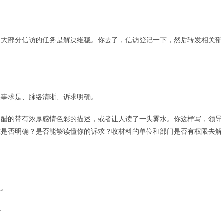
，大部分信访的任务是解决维稳。你去了，信访登记一下，然后转发相关
实事求是、脉络清晰、诉求明确。
加醋的带有浓厚感情色彩的描述，或者让人读了一头雾水。你这样写，领
求是否明确？是否能够读懂你的诉求？收材料的单位和部门是否有权限去
理。
料