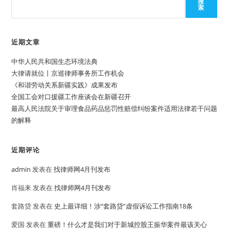
搜
索
近期文章
中华人民共和国生态环境法典
大律请就位丨京巡律师事务所工作机会
《和谐劳动关系新疆实践》成果发布
全国工会对口援疆工作座谈会在新疆召开
最高人民法院关于审理食品药品惩罚性赔偿纠纷案件适用法律若干问题
的解释
近期评论
admin
发表在
找律师网4月刊发布
肖福来
发表在
找律师网4月刊发布
套路贷
发表在
史上最详细！涉“套路贷”虚假诉讼工作指南18条
爱国
发表在
重磅！什么才是我们对于新城控股王振华案件最该关心