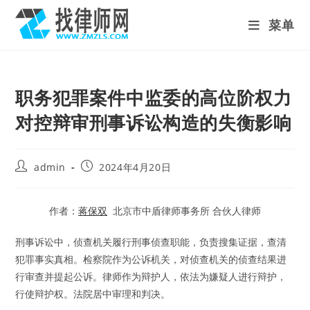
Skip
菜单
to
content
职务犯罪案件中监委的高位阶权力
对控辩审刑事诉讼构造的失衡影响
Post
Post
admin
2024年4月20日
author:
published:
作者：
蒋保双
北京市中盾律师事务所 合伙人律师
刑事诉讼中，侦查机关履行刑事侦查职能，负责搜集证据，查清
犯罪事实真相。检察院作为公诉机关，对侦查机关的侦查结果进
行审查并提起公诉。律师作为辩护人，依法为嫌疑人进行辩护，
行使辩护权。法院居中审理和判决。