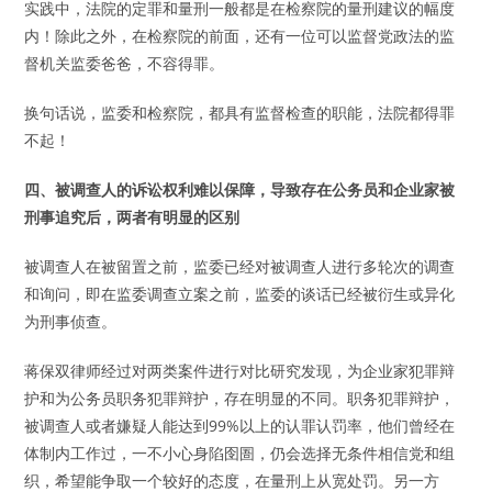
实践中，法院的定罪和量刑一般都是在检察院的量刑建议的幅度
内！除此之外，在检察院的前面，还有一位可以监督党政法的监
督机关监委爸爸，不容得罪。
换句话说，监委和检察院，都具有监督检查的职能，法院都得罪
不起！
四、被调查人的诉讼权利难以保障，导致存在公务员和企业家被
刑事追究后，两者有明显的区别
被调查人在被留置之前，监委已经对被调查人进行多轮次的调查
和询问，即在监委调查立案之前，监委的谈话已经被衍生或异化
为刑事侦查。
蒋保双律师经过对两类案件进行对比研究发现，为企业家犯罪辩
护和为公务员职务犯罪辩护，存在明显的不同。职务犯罪辩护，
被调查人或者嫌疑人能达到99%以上的认罪认罚率，他们曾经在
体制内工作过，一不小心身陷囹圄，仍会选择无条件相信党和组
织，希望能争取一个较好的态度，在量刑上从宽处罚。另一方