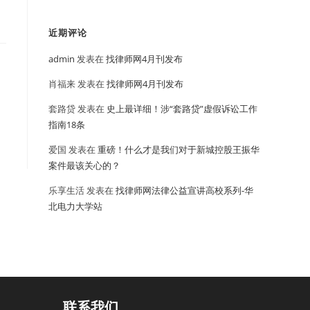
近期评论
admin
发表在
找律师网4月刊发布
肖福来
发表在
找律师网4月刊发布
套路贷
发表在
史上最详细！涉“套路贷”虚假诉讼工作
指南18条
爱国
发表在
重磅！什么才是我们对于新城控股王振华
案件最该关心的？
乐享生活
发表在
找律师网法律公益宣讲高校系列-华
北电力大学站
联系我们