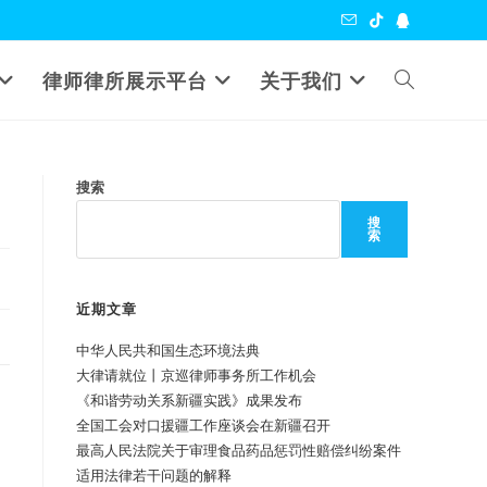
Toggle
律师律所展示平台
关于我们
website
搜索
search
搜
索
近期文章
中华人民共和国生态环境法典
大律请就位丨京巡律师事务所工作机会
《和谐劳动关系新疆实践》成果发布
全国工会对口援疆工作座谈会在新疆召开
最高人民法院关于审理食品药品惩罚性赔偿纠纷案件
适用法律若干问题的解释