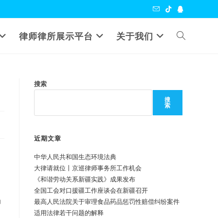
Toggle
律师律所展示平台
关于我们
website
搜索
search
搜
索
近期文章
中华人民共和国生态环境法典
大律请就位丨京巡律师事务所工作机会
《和谐劳动关系新疆实践》成果发布
全国工会对口援疆工作座谈会在新疆召开
为
最高人民法院关于审理食品药品惩罚性赔偿纠纷案件
适用法律若干问题的解释