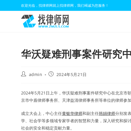
Skip
欢迎光临，找律师网就上找律师网，我们竭诚为您服务！
to
content
华沃疑难刑事案件研究
Post
Post
admin
2024年5月21日
author:
published:
2024年5月21日上午，华沃疑难刑事案件研究中心在北京
京市中盾律师事务所、天津益清律师事务所等单位的律师参
成立大会上，中心主任
黄银华律师
和副主任
韩娟律师
分别发
学、社会学等多领域专家学者的智慧和力量，深入研究和探
社会的安全和稳定贡献力量。