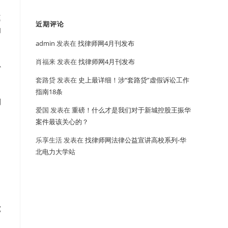
庭
近期评论
和
admin
发表在
找律师网4月刊发布
肖福来
发表在
找律师网4月刊发布
心
套路贷
发表在
史上最详细！涉“套路贷”虚假诉讼工作
指南18条
则
爱国
发表在
重磅！什么才是我们对于新城控股王振华
案件最该关心的？
，
乐享生活
发表在
找律师网法律公益宣讲高校系列-华
北电力大学站
究