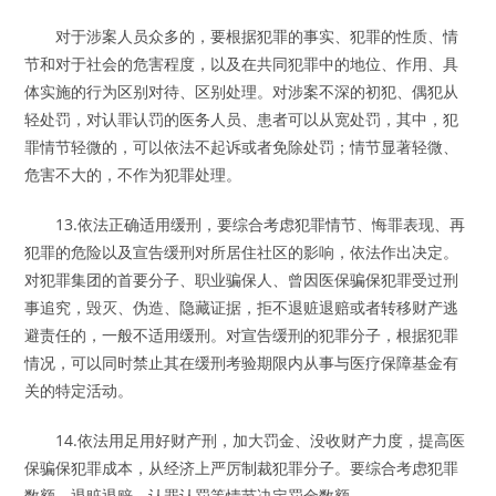
对于涉案人员众多的，要根据犯罪的事实、犯罪的性质、情
节和对于社会的危害程度，以及在共同犯罪中的地位、作用、具
体实施的行为区别对待、区别处理。对涉案不深的初犯、偶犯从
轻处罚，对认罪认罚的医务人员、患者可以从宽处罚，其中，犯
罪情节轻微的，可以依法不起诉或者免除处罚；情节显著轻微、
危害不大的，不作为犯罪处理。
13.依法正确适用缓刑，要综合考虑犯罪情节、悔罪表现、再
犯罪的危险以及宣告缓刑对所居住社区的影响，依法作出决定。
对犯罪集团的首要分子、职业骗保人、曾因医保骗保犯罪受过刑
事追究，毁灭、伪造、隐藏证据，拒不退赃退赔或者转移财产逃
避责任的，一般不适用缓刑。对宣告缓刑的犯罪分子，根据犯罪
情况，可以同时禁止其在缓刑考验期限内从事与医疗保障基金有
关的特定活动。
14.依法用足用好财产刑，加大罚金、没收财产力度，提高医
保骗保犯罪成本，从经济上严厉制裁犯罪分子。要综合考虑犯罪
数额、退赃退赔、认罪认罚等情节决定罚金数额。