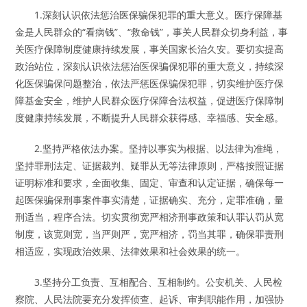
1.深刻认识依法惩治医保骗保犯罪的重大意义。医疗保障基
金是人民群众的“看病钱”、“救命钱”，事关人民群众切身利益，事
关医疗保障制度健康持续发展，事关国家长治久安。要切实提高
政治站位，深刻认识依法惩治医保骗保犯罪的重大意义，持续深
化医保骗保问题整治，依法严惩医保骗保犯罪，切实维护医疗保
障基金安全，维护人民群众医疗保障合法权益，促进医疗保障制
度健康持续发展，不断提升人民群众获得感、幸福感、安全感。
2.坚持严格依法办案。坚持以事实为根据、以法律为准绳，
坚持罪刑法定、证据裁判、疑罪从无等法律原则，严格按照证据
证明标准和要求，全面收集、固定、审查和认定证据，确保每一
起医保骗保刑事案件事实清楚，证据确实、充分，定罪准确，量
刑适当，程序合法。切实贯彻宽严相济刑事政策和认罪认罚从宽
制度，该宽则宽，当严则严，宽严相济，罚当其罪，确保罪责刑
相适应，实现政治效果、法律效果和社会效果的统一。
3.坚持分工负责、互相配合、互相制约。公安机关、人民检
察院、人民法院要充分发挥侦查、起诉、审判职能作用，加强协