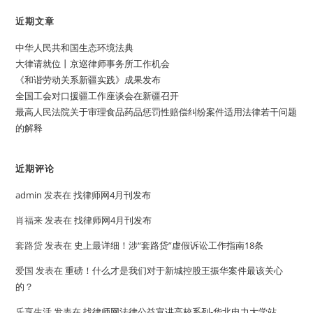
近期文章
中华人民共和国生态环境法典
大律请就位丨京巡律师事务所工作机会
《和谐劳动关系新疆实践》成果发布
全国工会对口援疆工作座谈会在新疆召开
最高人民法院关于审理食品药品惩罚性赔偿纠纷案件适用法律若干问题
的解释
近期评论
admin
发表在
找律师网4月刊发布
肖福来
发表在
找律师网4月刊发布
套路贷
发表在
史上最详细！涉“套路贷”虚假诉讼工作指南18条
爱国
发表在
重磅！什么才是我们对于新城控股王振华案件最该关心
的？
乐享生活
发表在
找律师网法律公益宣讲高校系列-华北电力大学站