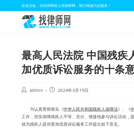
Skip
欢迎光临，找律师网就上找律师网，我们竭诚为您服务！
to
content
最高人民法院 中国残疾
加优质诉讼服务的十条
Post
Post
admin
2024年3月19日
author:
published:
为认真贯彻落实《
中华人民共和国残疾人保障法
》、《
工作，切实保障残疾人平等、充分、便捷地参与诉讼活动，
就为残疾人提供更加优质诉讼服务工作提出如下意见。