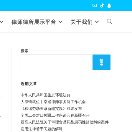
Toggle
律师律所展示平台
关于我们
website
搜索
search
搜
索
近期文章
中华人民共和国生态环境法典
大律请就位丨京巡律师事务所工作机会
务
《和谐劳动关系新疆实践》成果发布
现
全国工会对口援疆工作座谈会在新疆召开
最高人民法院关于审理食品药品惩罚性赔偿纠纷案件
适用法律若干问题的解释