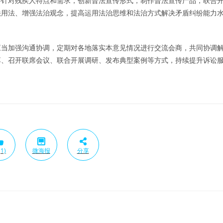
针对残疾人特点和需求，创新普法宣传形式，制作普法宣传产品，联合
法用法、增强法治观念，提高运用法治思维和法治方式解决矛盾纠纷能力
当加强沟通协调，定期对各地落实本意见情况进行交流会商，共同协调
享、召开联席会议、联合开展调研、发布典型案例等方式，持续提升诉讼
1)
微海报
分享