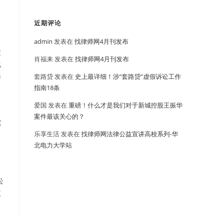
》
近期评论
admin
发表在
找律师网4月刊发布
交
肖福来
发表在
找律师网4月刊发布
线
译
套路贷
发表在
史上最详细！涉“套路贷”虚假诉讼工作
指南18条
爱国
发表在
重磅！什么才是我们对于新城控股王振华
案件最该关心的？
院
乐享生活
发表在
找律师网法律公益宣讲高校系列-华
北电力大学站
讼
权