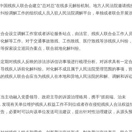
国残疾人联合会建立“总对总”在线多元解纷机制。地方人民法院邀请残
盾纠纷调解工作的组织或人员入驻人民法院调解平台，单独或者联合开展
合会设立调解工作室或者诉讼服务站点，由法官、残疾人联合会工作人
解化解等工作。对于交通事故致残、工伤致残、医疗致残等涉残疾人纠纷
门等探索设立巡回办案点，联合就地化解纠纷。
定期对残疾人反映的涉法涉诉信访事项进行梳理分析。对诉求具有一定
引导残疾人诉前化解纠纷。对化解不成且属于人民法院受理范围的事项，
地的残疾人联合会应当为残疾人在本地和异地人民法院的和解、调解和诉
主动融入党委领导、政府主导的诉源治理格局，携手“抓前端、治未
，发现有关单位维护残疾人权益工作不到位或者存在侵犯残疾人合法权益
报告，必要时可以向该单位发送司法建议，提出针对性治理建议，从源头