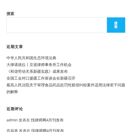
搜索
搜
索
近期文章
中华人民共和国生态环境法典
大律请就位丨京巡律师事务所工作机会
《和谐劳动关系新疆实践》成果发布
全国工会对口援疆工作座谈会在新疆召开
最高人民法院关于审理食品药品惩罚性赔偿纠纷案件适用法律若干问题
的解释
近期评论
admin
发表在
找律师网4月刊发布
肖福来
发表在
找律师网4月刊发布