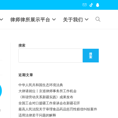
Toggle
律师律所展示平台
关于我们
website
搜索
search
搜
索
近期文章
中华人民共和国生态环境法典
大律请就位丨京巡律师事务所工作机会
《和谐劳动关系新疆实践》成果发布
全国工会对口援疆工作座谈会在新疆召开
最高人民法院关于审理食品药品惩罚性赔偿纠纷案件
为
适用法律若干问题的解释