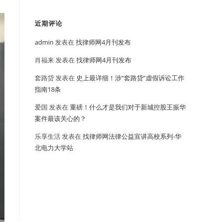
近期评论
admin
发表在
找律师网4月刊发布
肖福来
发表在
找律师网4月刊发布
套路贷
发表在
史上最详细！涉“套路贷”虚假诉讼工作
指南18条
爱国
发表在
重磅！什么才是我们对于新城控股王振华
案件最该关心的？
乐享生活
发表在
找律师网法律公益宣讲高校系列-华
北电力大学站