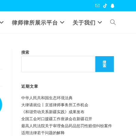
Toggle
律师律所展示平台
关于我们
website
搜索
search
搜
索
近期文章
中华人民共和国生态环境法典
大律请就位丨京巡律师事务所工作机会
《和谐劳动关系新疆实践》成果发布
全国工会对口援疆工作座谈会在新疆召开
最高人民法院关于审理食品药品惩罚性赔偿纠纷案件
适用法律若干问题的解释