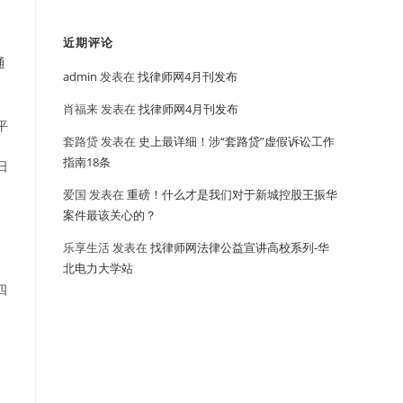
近期评论
通
admin
发表在
找律师网4月刊发布
肖福来
发表在
找律师网4月刊发布
平
套路贷
发表在
史上最详细！涉“套路贷”虚假诉讼工作
指南18条
日
爱国
发表在
重磅！什么才是我们对于新城控股王振华
案件最该关心的？
乐享生活
发表在
找律师网法律公益宣讲高校系列-华
北电力大学站
四