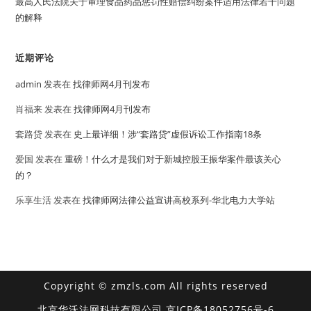
最高人民法院关于审理食品药品惩罚性赔偿纠纷案件适用法律若干问题
的解释
近期评论
admin
发表在
找律师网4月刊发布
肖福来
发表在
找律师网4月刊发布
套路贷
发表在
史上最详细！涉“套路贷”虚假诉讼工作指南18条
爱国
发表在
重磅！什么才是我们对于新城控股王振华案件最该关心
的？
乐享生活
发表在
找律师网法律公益宣讲高校系列-华北电力大学站
Copyright © zmzls.com All rights reserved
北京华沃法网科技有限公司
京ICP备18052756号-6