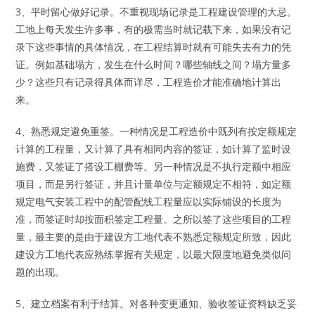
3、平时留心做好记录。不重视现场记录是工程建设管理的大忌。
工地上每天发生许多事，有的极需当时就记载下来，如果没有记
录下这些事情的具体情况，在工程结算时就有可能失去有力的凭
证。例如基础塌方，发生在什么时间？哪些轴线之间？塌方量多
少？这些只有记录得具体而详尽，工程造价才能准确地计算出
来。
4、熟悉规定避免重签。一种情况是工程造价中既列有按定额规定
计算的工程量，又计算了具有相同内容的签证，如计算了监时设
施费，又签证了搭设工棚费等。另一种情况是不执行定额中相应
项目，而是另行签证，并且计量单位与定额规定不相符，如定额
规定电气安装工程中的配管配线工程量应以实际铺设的长度为
准，而签证时却按面积签定工程量。之所以签了这些项目的工程
量，最主要的是由于建设方工地代表不熟悉定额规定所致，因此
建设方工地代表应熟练掌握有关规定，以最大限度地避免类似问
题的出现。
5、建立档案有利于结算。对各种变更通知、验收签证资料缺乏妥