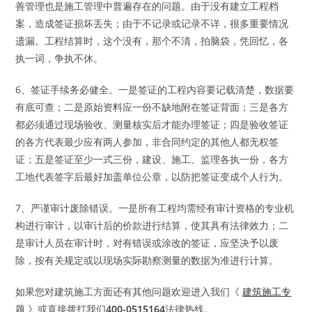
善管理也是施工管理中普遍存在的问题。由于没有建立工程档
案，造成签证损坏丢失；由于不记录或记录不详，很多重要情况
遗漏。工程结算时，这个没有，那个不清，拍脑袋，凭回忆，各
执一词，争执不休。
6、签证手续务必健全。一是签证的工程内容要记载清楚，数据要
有底可查；二是原始资料应一份不缺地附在签证背面；三是各方
都必须通过现场验收、测量核实后才能办理签证；四是验收签证
的各方代表最少应有两人参加，非合同约定的其他人都无权签
证；五是签证至少一式三份，建设、施工、监理各执一份，各方
工地代表签字后最好加盖单位公章，以防把签证变成个人行为。
7、严谨审计废除错误。一是所有工程均需经有审计资格的专业机
构进行审计，以审计后的价款进行结算，使其具有法律效力；二
是审计人员在审计时，对有错误或涂改的签证，应坚决予以废
除，按有关规定或以现场实际勘察测量的数据为准进行计算。
如果您对建筑施工方面还有其他问题欢迎进入我们《
建筑施工专
题
》或直接拨打我们
400-0515164
法律热线。