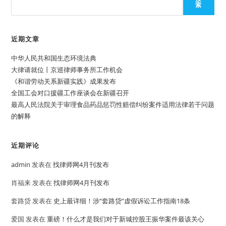
索
近期文章
中华人民共和国生态环境法典
大律请就位丨京巡律师事务所工作机会
《和谐劳动关系新疆实践》成果发布
全国工会对口援疆工作座谈会在新疆召开
最高人民法院关于审理食品药品惩罚性赔偿纠纷案件适用法律若干问题
的解释
近期评论
admin
发表在
找律师网4月刊发布
肖福来
发表在
找律师网4月刊发布
套路贷
发表在
史上最详细！涉“套路贷”虚假诉讼工作指南18条
爱国
发表在
重磅！什么才是我们对于新城控股王振华案件最该关心