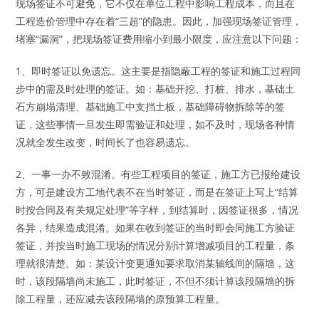
现场签证不可避免，它不仅在单位工程中影响工程成本，而且在
工程造价管理中存在着“三超”的隐患。因此，加强现场签证管理，
堵塞“漏洞”，把现场签证费用缩小到最小限度，应注意以下问题：
1、即时签证以免遗忘。这主要是指隐蔽工程的签证和施工过程同
步中的需及时处理的签证。如：基础开挖、打桩、排水，基础土
石方崩塌清理、基础施工中支挡土板，基础障碍物拆除等的签
证，这些事情一旦发生即需验证和处理，如不及时，现场各种情
况就全发生改变，时间长了也容易遗忘。
2、一事一办不致混淆。有些工程项目的签证，施工方已报给建设
方，可是建设方工地代表不在当时签证，而是在签证上写上“结算
时按合同及有关规定处理”等字样，到结算时，因签证很多，情况
各异，结果造成混淆。如果在收到签证的当时即会同施工方验证
签证，并按当时施工现场的情况分别计算增减项目的工程量，条
理就很清楚。如：某设计变更通知要求取消某轴线间的隔墙，这
时，该段隔墙尚未施工，此时签证，不但不须计算该段隔墙的拆
除工程量，还应减去该段隔墙的原预算工程量。