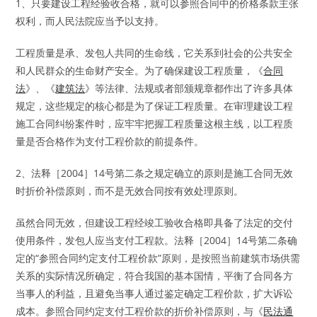
1、只要建设工程经验收合格，就可以参照合同中的价格条款主张
权利，而人民法院应当予以支持。
工程质量是承、发包人共同的生命线，它关系到社会的公共安全
和人民群众的生命财产安全。为了确保建设工程质量，《
合同
法
》、《
建筑法
》等法律、法规或者部颁规章都作出了许多具体
规定，这些规定的核心都是为了保证工程质量。在审理建设工程
施工合同纠纷案件时，应牢牢把握工程质量这根主线，以工程质
量是否合格作为支付工程价款的前提条件。
2、法释［2004］14号第二条之规定确立的原则是施工合同无效
时折价补偿原则，而不是无效合同按有效处理原则。
虽然合同无效，但建设工程经竣工验收合格即具备了法定的交付
使用条件，发包人应当支付工程款。法释［2004］14号第二条确
定的“参照合同约定支付工程价款”原则，是按照当前建筑市场供需
关系的实际情况所确定，符合我国的基本国情，平衡了合同各方
当事人的利益，且避免当事人通过鉴定确定工程价款，扩大诉讼
成本。参照合同约定支付工程价款的折价补偿原则，与《
民法通