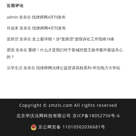
近期评论
admin
发表在
找律师网4月刊发布
肖福来
发表在
找律师网4月刊发布
套路贷
发表在
史上最详细！涉“套路贷”虚假诉讼工作指南18条
爱国
发表在
重磅！什么才是我们对于新城控股王振华案件最该关心
的？
乐享生活
发表在
找律师网法律公益宣讲高校系列-华北电力大学站
Copyright © zmzls.com All rights reserved
北京华沃法网科技有限公司
京ICP备18052756号-6
京公网安备 11010502036681号