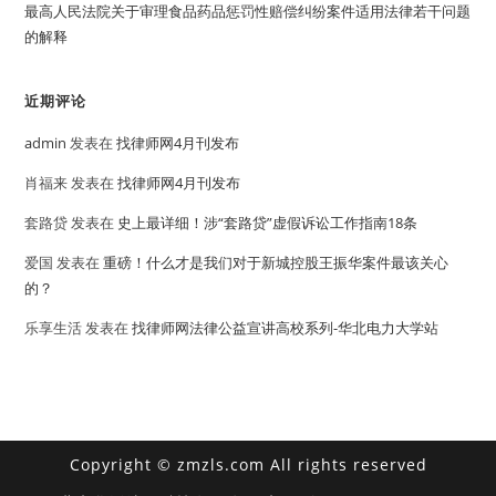
最高人民法院关于审理食品药品惩罚性赔偿纠纷案件适用法律若干问题
的解释
近期评论
admin
发表在
找律师网4月刊发布
肖福来
发表在
找律师网4月刊发布
套路贷
发表在
史上最详细！涉“套路贷”虚假诉讼工作指南18条
爱国
发表在
重磅！什么才是我们对于新城控股王振华案件最该关心
的？
乐享生活
发表在
找律师网法律公益宣讲高校系列-华北电力大学站
Copyright © zmzls.com All rights reserved