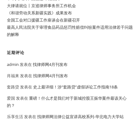
大律请就位丨京巡律师事务所工作机会
《和谐劳动关系新疆实践》成果发布
全国工会对口援疆工作座谈会在新疆召开
最高人民法院关于审理食品药品惩罚性赔偿纠纷案件适用法律若干问题
的解释
近期评论
admin
发表在
找律师网4月刊发布
肖福来
发表在
找律师网4月刊发布
套路贷
发表在
史上最详细！涉“套路贷”虚假诉讼工作指南18条
爱国
发表在
重磅！什么才是我们对于新城控股王振华案件最该关心
的？
乐享生活
发表在
找律师网法律公益宣讲高校系列-华北电力大学站