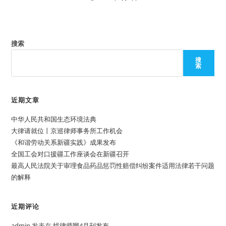
搜索
搜
索
近期文章
中华人民共和国生态环境法典
大律请就位丨京巡律师事务所工作机会
《和谐劳动关系新疆实践》成果发布
全国工会对口援疆工作座谈会在新疆召开
最高人民法院关于审理食品药品惩罚性赔偿纠纷案件适用法律若干问题
的解释
近期评论
admin
发表在
找律师网4月刊发布