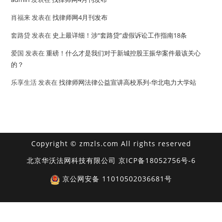
肖福来
发表在
找律师网4月刊发布
套路贷
发表在
史上最详细！涉“套路贷”虚假诉讼工作指南18条
爱国
发表在
重磅！什么才是我们对于新城控股王振华案件最该关心
的？
乐享生活
发表在
找律师网法律公益宣讲高校系列-华北电力大学站
Copyright © zmzls.com All rights reserved
北京华沃法网科技有限公司
京ICP备18052756号-6
京公网安备 11010502036681号