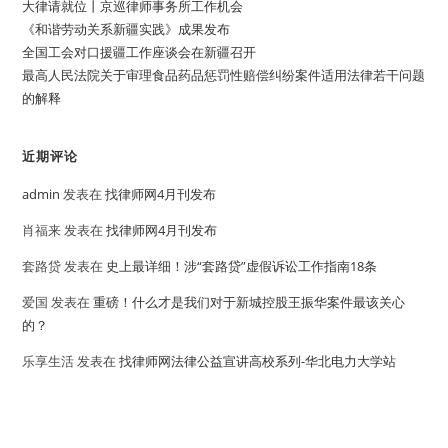
大律请就位丨京巡律师事务所工作机会
《和谐劳动关系新疆实践》成果发布
全国工会对口援疆工作座谈会在新疆召开
最高人民法院关于审理食品药品惩罚性赔偿纠纷案件适用法律若干问题
的解释
近期评论
admin
发表在
找律师网4月刊发布
肖福来
发表在
找律师网4月刊发布
套路贷
发表在
史上最详细！涉“套路贷”虚假诉讼工作指南18条
爱国
发表在
重磅！什么才是我们对于新城控股王振华案件最该关心
的？
乐享生活
发表在
找律师网法律公益宣讲高校系列-华北电力大学站