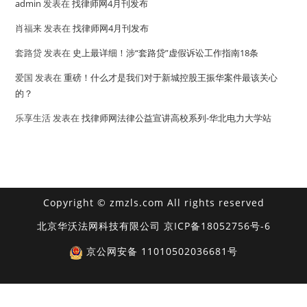
admin
发表在
找律师网4月刊发布
肖福来
发表在
找律师网4月刊发布
套路贷
发表在
史上最详细！涉“套路贷”虚假诉讼工作指南18条
爱国
发表在
重磅！什么才是我们对于新城控股王振华案件最该关心
的？
乐享生活
发表在
找律师网法律公益宣讲高校系列-华北电力大学站
Copyright © zmzls.com All rights reserved
北京华沃法网科技有限公司
京ICP备18052756号-6
京公网安备 11010502036681号