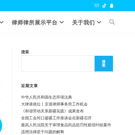
Toggle
律师律所展示平台
关于我们
website
》
搜索
search
搜
索
近期文章
中华人民共和国生态环境法典
大律请就位丨京巡律师事务所工作机会
《和谐劳动关系新疆实践》成果发布
全国工会对口援疆工作座谈会在新疆召开
最高人民法院关于审理食品药品惩罚性赔偿纠纷案件
适用法律若干问题的解释