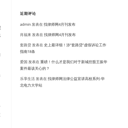
近期评论
admin
发表在
找律师网4月刊发布
过
肖福来
发表在
找律师网4月刊发布
法
套路贷
发表在
史上最详细！涉“套路贷”虚假诉讼工作
指南18条
用
爱国
发表在
重磅！什么才是我们对于新城控股王振华
案件最该关心的？
保
乐享生活
发表在
找律师网法律公益宣讲高校系列-华
北电力大学站
可
应