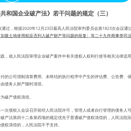
民共和国企业破产法》若干问题的规定（三）
通过，根据2020年12月23日最高人民法院审判委员会第1823次会议通
有划拨土地使用权应否列入破产财产等问题的批复〉等二十九件商事类司
实践，就人民法院审理企业破产案件中有关债权人权利行使等相关法律适
付的公司强制清算费用、未终结的执行程序中产生的评估费、公告费、
，由债务人财产随时清偿。
为破产债权清偿。
一次债权人会议召开前经人民法院许可，管理人或者自行管理的债务人
业破产法第四十二条第四项的规定优先于普通破产债权清偿的，人民法院
的债权清偿的，人民法院不予支持。