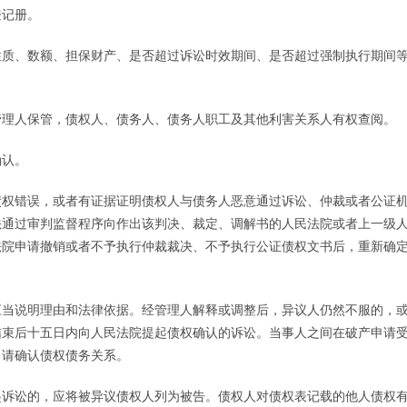
登记册。
质、数额、担保财产、是否超过诉讼时效期间、是否超过强制执行期间
理人保管，债权人、债务人、债务人职工及其他利害关系人有权查阅。
认。
权错误，或者有证据证明债权人与债务人恶意通过诉讼、仲裁或者公证
法通过审判监督程序向作出该判决、裁定、调解书的人民法院或者上一级
法院申请撤销或者不予执行仲裁裁决、不予执行公证债权文书后，重新确
当说明理由和法律依据。经管理人解释或调整后，异议人仍然不服的，
结束后十五日内向人民法院提起债权确认的诉讼。当事人之间在破产申请
申请确认债权债务关系。
诉讼的，应将被异议债权人列为被告。债权人对债权表记载的他人债权