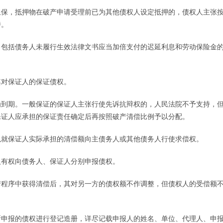
保，抵押物在破产申请受理前已为其他债权人设定抵押的，债权人主张
持。
包括债务人未履行生效法律文书应当加倍支付的迟延利息和劳动保险金
对保证人的保证债权。
到期。一般保证的保证人主张行使先诉抗辩权的，人民法院不予支持，
保证人应承担的保证责任确定后再按照破产清偿比例予以分配。
就保证人实际承担的清偿额向主债务人或其他债务人行使求偿权。
有权向债务人、保证人分别申报债权。
程序中获得清偿后，其对另一方的债权额不作调整，但债权人的受偿额
。
申报的债权进行登记造册，详尽记载申报人的姓名、单位、代理人、申