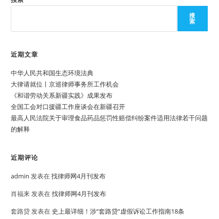
搜
索
近期文章
中华人民共和国生态环境法典
大律请就位丨京巡律师事务所工作机会
《和谐劳动关系新疆实践》成果发布
全国工会对口援疆工作座谈会在新疆召开
最高人民法院关于审理食品药品惩罚性赔偿纠纷案件适用法律若干问题
的解释
近期评论
admin
发表在
找律师网4月刊发布
肖福来
发表在
找律师网4月刊发布
套路贷
发表在
史上最详细！涉“套路贷”虚假诉讼工作指南18条