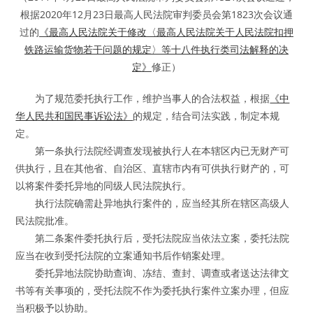
根据2020年12月23日最高人民法院审判委员会第1823次会议通
过的
《最高人民法院关于修改〈最高人民法院关于人民法院扣押
铁路运输货物若干问题的规定〉等十八件执行类司法解释的决
定》
修正）
为了规范委托执行工作，维护当事人的合法权益，根据
《中
华人民共和国民事诉讼法》
的规定，结合司法实践，制定本规
定。
第一条执行法院经调查发现被执行人在本辖区内已无财产可
供执行，且在其他省、自治区、直辖市内有可供执行财产的，可
以将案件委托异地的同级人民法院执行。
执行法院确需赴异地执行案件的，应当经其所在辖区高级人
民法院批准。
第二条案件委托执行后，受托法院应当依法立案，委托法院
应当在收到受托法院的立案通知书后作销案处理。
委托异地法院协助查询、冻结、查封、调查或者送达法律文
书等有关事项的，受托法院不作为委托执行案件立案办理，但应
当积极予以协助。