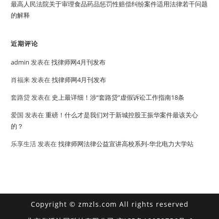
最高人民法院关于审理食品药品惩罚性赔偿纠纷案件适用法律若干问题
的解释
近期评论
admin
发表在
找律师网4月刊发布
肖福来
发表在
找律师网4月刊发布
套路贷
发表在
史上最详细！涉“套路贷”虚假诉讼工作指南18条
爱国
发表在
重磅！什么才是我们对于新城控股王振华案件最该关心
的？
乐享生活
发表在
找律师网法律公益宣讲高校系列-华北电力大学站
Copyright © zmzls.com All rights reserved