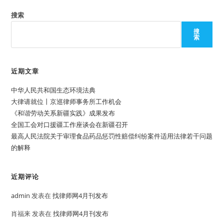
搜索
搜
索
近期文章
中华人民共和国生态环境法典
大律请就位丨京巡律师事务所工作机会
《和谐劳动关系新疆实践》成果发布
全国工会对口援疆工作座谈会在新疆召开
最高人民法院关于审理食品药品惩罚性赔偿纠纷案件适用法律若干问题
的解释
近期评论
admin
发表在
找律师网4月刊发布
肖福来
发表在
找律师网4月刊发布