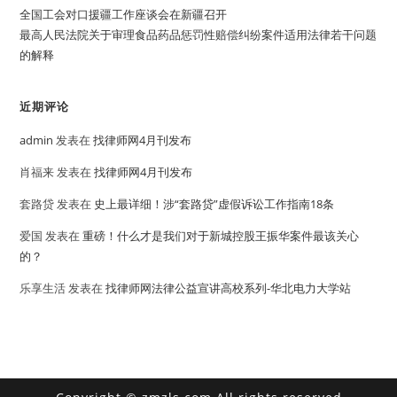
全国工会对口援疆工作座谈会在新疆召开
最高人民法院关于审理食品药品惩罚性赔偿纠纷案件适用法律若干问题
的解释
近期评论
admin
发表在
找律师网4月刊发布
肖福来
发表在
找律师网4月刊发布
套路贷
发表在
史上最详细！涉“套路贷”虚假诉讼工作指南18条
爱国
发表在
重磅！什么才是我们对于新城控股王振华案件最该关心
的？
乐享生活
发表在
找律师网法律公益宣讲高校系列-华北电力大学站