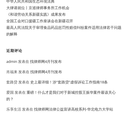
中华人民共和国生态环境法典
大律请就位丨京巡律师事务所工作机会
《和谐劳动关系新疆实践》成果发布
全国工会对口援疆工作座谈会在新疆召开
最高人民法院关于审理食品药品惩罚性赔偿纠纷案件适用法律若干问题
的解释
近期评论
admin
发表在
找律师网4月刊发布
肖福来
发表在
找律师网4月刊发布
套路贷
发表在
史上最详细！涉“套路贷”虚假诉讼工作指南18条
爱国
发表在
重磅！什么才是我们对于新城控股王振华案件最该关心
的？
乐享生活
发表在
找律师网法律公益宣讲高校系列-华北电力大学站