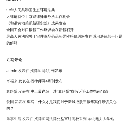
中华人民共和国生态环境法典
大律请就位丨京巡律师事务所工作机会
《和谐劳动关系新疆实践》成果发布
全国工会对口援疆工作座谈会在新疆召开
最高人民法院关于审理食品药品惩罚性赔偿纠纷案件适用法律若干问题
的解释
近期评论
admin
发表在
找律师网4月刊发布
肖福来
发表在
找律师网4月刊发布
套路贷
发表在
史上最详细！涉“套路贷”虚假诉讼工作指南18条
爱国
发表在
重磅！什么才是我们对于新城控股王振华案件最该关心
的？
乐享生活
发表在
找律师网法律公益宣讲高校系列-华北电力大学站