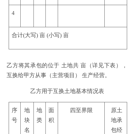
4
合计(大写) 亩 (小写) 亩
乙方将其承包的位于 土地共 亩（详见下表），
互换给甲方从事（主营项目） 生产经营。
乙方用于互换土地基本情况表
序
地
地
面
四至界限
原土
号
块
类
积
地承
名
包经