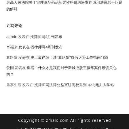
最高人民法院关于审理食品药品惩罚性赔偿纠纷案件适用法律若干问题
的解释
近期评论
admin
发表在
找律师网4月刊发布
肖福来
发表在
找律师网4月刊发布
套路贷
发表在
史上最详细！涉“套路贷”虚假诉讼工作指南18条
爱国
发表在
重磅！什么才是我们对于新城控股王振华案件最该关心
的？
乐享生活
发表在
找律师网法律公益宣讲高校系列-华北电力大学站
Copyright © zmzls.com All rights reserved