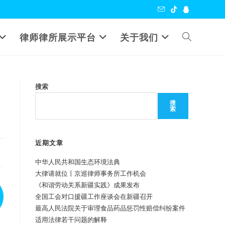
Toggle
律师律所展示平台
关于我们
website
搜索
search
搜
索
近期文章
中华人民共和国生态环境法典
大律请就位丨京巡律师事务所工作机会
《和谐劳动关系新疆实践》成果发布
全国工会对口援疆工作座谈会在新疆召开
最高人民法院关于审理食品药品惩罚性赔偿纠纷案件
适用法律若干问题的解释