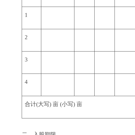
1
2
3
4
合计(大写) 亩 (小写) 亩
二、入股期限