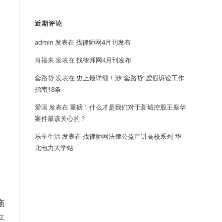
近期评论
admin
发表在
找律师网4月刊发布
肖福来
发表在
找律师网4月刊发布
套路贷
发表在
史上最详细！涉“套路贷”虚假诉讼工作
指南18条
爱国
发表在
重磅！什么才是我们对于新城控股王振华
案件最该关心的？
乐享生活
发表在
找律师网法律公益宣讲高校系列-华
北电力大学站
施
平