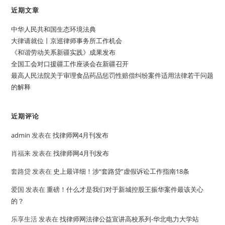
近期文章
中华人民共和国生态环境法典
大律请就位丨京巡律师事务所工作机会
《和谐劳动关系新疆实践》成果发布
全国工会对口援疆工作座谈会在新疆召开
最高人民法院关于审理食品药品惩罚性赔偿纠纷案件适用法律若干问题
的解释
近期评论
admin
发表在
找律师网4月刊发布
肖福来
发表在
找律师网4月刊发布
套路贷
发表在
史上最详细！涉“套路贷”虚假诉讼工作指南18条
爱国
发表在
重磅！什么才是我们对于新城控股王振华案件最该关心
的？
乐享生活
发表在
找律师网法律公益宣讲高校系列-华北电力大学站