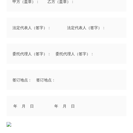
甲方（盖章）：         乙方（盖章）：              
法定代表人（签字）：                  法定代表人（签字）：          
委托代理人（签字）：     委托代理人（签字）：          
签订地点：     签订地点：             
 年     月     日                       年     月     日