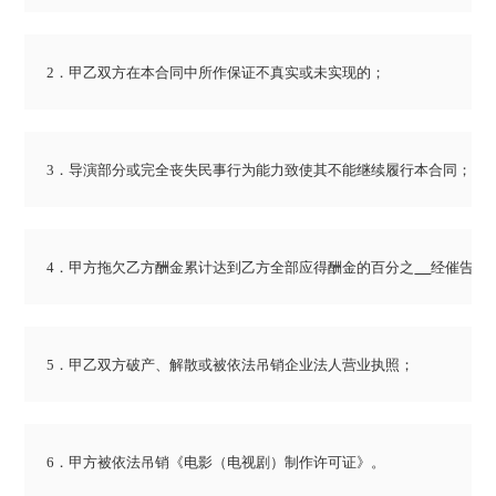
2．甲乙双方在本合同中所作保证不真实或未实现的；
3．导演部分或完全丧失民事行为能力致使其不能继续履行本合同；
4．甲方拖欠乙方酬金累计达到乙方全部应得酬金的百分之
经催告后
5．甲乙双方破产、解散或被依法吊销企业法人营业执照；
6．甲方被依法吊销《电影（电视剧）制作许可证》。