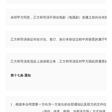
未经甲方同意，乙方和导演不得在电影（电视剧）首播之前向任何第三
乙方和导演保证对在讨论、签订、执行本协议过程中所获悉的属于甲方
乙方和导演若违反上述保密义务，乙方和导演应对甲方因此而遭受的损
第十七条 通知
1．根据本合同需要一方向另一方发出的全部通知以及双方的文件往来及
					（书信、传真、电报、当面送交等）方式传