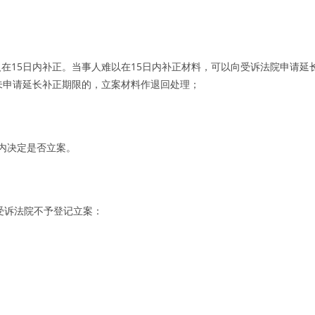
在15日内补正。当事人难以在15日内补正材料，可以向受诉法院申请延
未申请延长补正期限的，立案材料作退回处理；
；
内决定是否立案。
受诉法院不予登记立案：