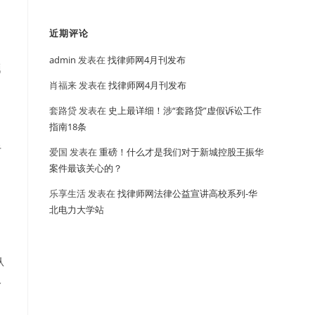
近期评论
admin
发表在
找律师网4月刊发布
题
肖福来
发表在
找律师网4月刊发布
套路贷
发表在
史上最详细！涉“套路贷”虚假诉讼工作
指南18条
于
爱国
发表在
重磅！什么才是我们对于新城控股王振华
案件最该关心的？
乐享生活
发表在
找律师网法律公益宣讲高校系列-华
北电力大学站
认
人