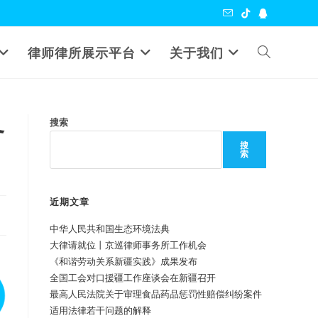
Toggle
律师律所展示平台
关于我们
website
务
搜索
search
搜
索
近期文章
中华人民共和国生态环境法典
大律请就位丨京巡律师事务所工作机会
《和谐劳动关系新疆实践》成果发布
全国工会对口援疆工作座谈会在新疆召开
最高人民法院关于审理食品药品惩罚性赔偿纠纷案件
适用法律若干问题的解释