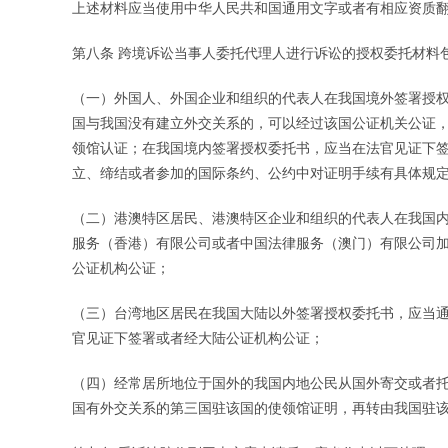
上述材料应当使用中华人民共和国通用文字或者有相应资质
第八条 跨境诉讼当事人委托代理人进行诉讼的授权委托材料
（一）外国人、外国企业和组织的代表人在我国境外签署授
国与我国没有建立外交关系的，可以经过该国公证机关公证
领馆认证；在我国境内签署授权委托书，应当在法官见证下
立、缔结或者参加的国际条约、公约中对证明手续有具体规
（二）港澳特区居民、港澳特区企业和组织的代表人在我国
服务（香港）有限公司或者中国法律服务（澳门）有限公司
公证机构公证；
（三）台湾地区居民在我国大陆以外签署授权委托书，应当
官见证下签署或者经大陆公证机构公证；
（四）经常居所地位于国外的我国内地公民从国外寄交或者
国有外交关系的第三国驻该国的使领馆证明，再转由我国驻