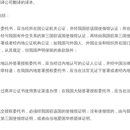
翻译公司翻译的译本。
包括：
权委托书，应当经所在国公证机关公证，并经我国驻该国使领馆认证；所
，经与我国有外交关系的第三国驻该国使领馆认证，再转由我国驻第三国
签署或者经内地公证机构公证；如我国与外国人、外国企业和组织所在国
定，从其规定，但我国声明保留的条款除外；
内地以外签署授权委托书，应当经过内地认可的公证人公证，并经中国法
加章转递；在我国内地签署授权委托书，应当在法官见证下签署或者经内
通过两岸公证书使用查证渠道办理；在我国大陆签署授权委托书，应当在
托交授权委托书，必须经我国驻该国的使领馆证明；没有使领馆的，由与
该第三国使领馆证明，或者由当地爱国华侨团体证明。