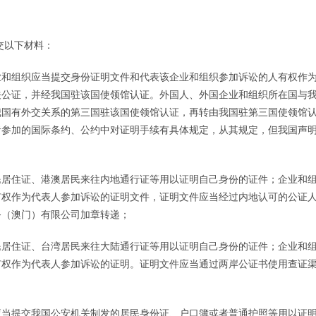
交以下材料：
业和组织应当提交身份证明文件和代表该企业和组织参加诉讼的人有权作
关公证，并经我国驻该国使领馆认证。外国人、外国企业和组织所在国与
我国有外交关系的第三国驻该国使领馆认证，再转由我国驻第三国使领馆
者参加的国际条约、公约中对证明手续有具体规定，从其规定，但我国声
民居住证、港澳居民来往内地通行证等用以证明自己身份的证件；企业和
有权作为代表人参加诉讼的证明文件，证明文件应当经过内地认可的公证
务（澳门）有限公司加章转递；
民居住证、台湾居民来往大陆通行证等用以证明自己身份的证件；企业和
有权作为代表人参加诉讼的证明。证明文件应当通过两岸公证书使用查证
应当提交我国公安机关制发的居民身份证、户口簿或者普通护照等用以证