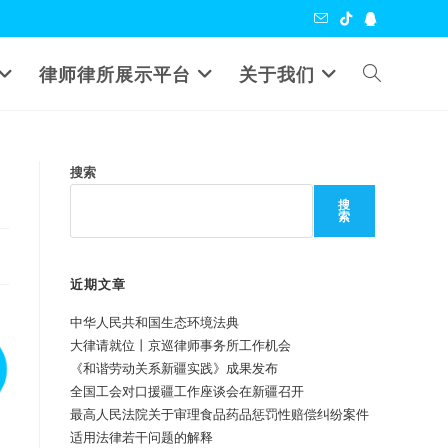
Toggle
律师律所展示平台
关于我们
website
搜索
search
搜
索
近期文章
中华人民共和国生态环境法典
大律请就位丨京巡律师事务所工作机会
《和谐劳动关系新疆实践》成果发布
全国工会对口援疆工作座谈会在新疆召开
最高人民法院关于审理食品药品惩罚性赔偿纠纷案件
适用法律若干问题的解释