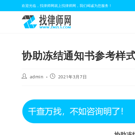
Skip
欢迎光临，找律师网就上找律师网，我们竭诚为您服务！
to
content
协助冻结通知书参考样
Post
Post
admin
2021年3月7日
author:
published:
协助冻