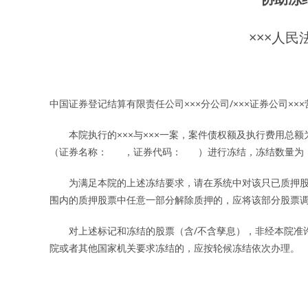
×××人
中国证券登记结算有限责任公司×××分公司/×××证券公司××
本院执行的×××与×××一案，案件债权额及执行费用总
（证券名称： ，证券代码： ）进行冻结，冻结数量为 ，
为满足本院的上述冻结要求，请在系统中对该只已质押股
围内的质押股票中任意一部分解除质押的，应将该部分股票
对上述标记和冻结的股票（含/不含孳息），非经本院准许
院或者其他国家机关要求冻结的，应按轮候冻结依次办理。