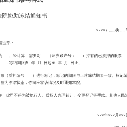
民法院协助冻结通知书
（××××）……执……
×营业部：
额为 。经计算，需要对 （证券账户号： ）持有的已质押的股票
冻结期限自 年 月 日起至 年 月 日止。
票（质押编号: ）进行标记，标记的期限与上述冻结期限一致。标记
调整为冻结状态，你司应将该情况及时通知本院。
，你司不得为被执行人、质权人办理转让、变更登记等手续。其他人民
×××年×××月×××