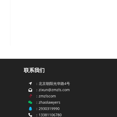
联系我们
：北京朝阳光华路4号
：zixun@zmzls.com
：zmzlscom
：zhaolawyers
：2930319990
：13381106780