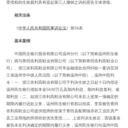
受偿权的生效裁判具有提起第三人撤销之诉的原告主体资格。
相关法条
《
中华人民共和国民事诉讼法
》第56条
基本案情
中国民生银行股份有限公司温州分行（以下简称温州民生银
行）因与青田依利高鞋业有限公司（以下简称青田依利高鞋业公
司）、浙江依利高鞋业有限公司等金融借款合同纠纷一案诉至浙
江省温州市中级人民法院（以下简称温州中院），温州中院判
令：一、浙江依利高鞋业有限公司于判决生效之日起十日内偿还
温州民生银行借款本金5690万元及期内利息、期内利息复利、逾
期利息；二、如浙江依利高鞋业有限公司未在上述第一项确定的
期限内履行还款义务，温州民生银行有权以拍卖、变卖被告青田
依利高鞋业公司提供抵押的坐落于青田县船寮镇赤岩工业区房产
及工业用地的所得价款优先受偿……。上述判决生效后，因该案各
被告未在判决确定的期限内履行义务，温州民生银行向温州中院