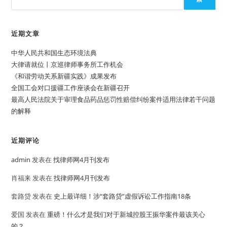
近期文章
中华人民共和国生态环境法典
大律请就位丨京巡律师事务所工作机会
《和谐劳动关系新疆实践》成果发布
全国工会对口援疆工作座谈会在新疆召开
最高人民法院关于审理食品药品惩罚性赔偿纠纷案件适用法律若干问题
的解释
近期评论
admin
发表在
找律师网4月刊发布
肖福来
发表在
找律师网4月刊发布
套路贷
发表在
史上最详细！涉“套路贷”虚假诉讼工作指南18条
爱国
发表在
重磅！什么才是我们对于新城控股王振华案件最该关心
的？