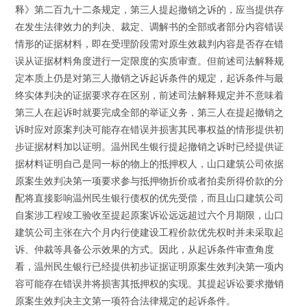
释》第二百九十二条规定，第三人提起撤销之诉的，应当提供存
在发生法律效力的判决、裁定、调解书的全部或者部分内容错误
情形的证据材料，即在受理阶段需对原生效裁判内容是否存在错
误从证据材料角度进行一定限度的实质审查。但前述司法解释规
定本质上仍是对第三人撤销之诉起诉条件的规定，起诉条件与最
终实体判决的证据要求存在区别，前述司法解释规定并不意味着
第三人在起诉时就要完成全部的举证义务，第三人在提起撤销之
诉时应对原案判决可能存在错误并损害其民事权益的情形提供初
步证据材料加以证明。温州民生银行提起撤销之诉时已经提供证
据材料证明自己是同一标的物上的抵押权人，山口建筑公司依据
原案生效判决第一项要求参与抵押物折价或者拍卖所得价款的分
配将直接影响温州民生银行债权的优先受偿，而且山口建筑公司
自案涉工程竣工验收至提起原案诉讼远远超过六个月期限，山口
建筑公司主张在六个月内行使建设工程价款优先权时并未采取起
诉、仲裁等具备公示效果的方式。因此，从起诉条件审查角度
看，温州民生银行已经提供初步证据证明原案生效判决第一项内
容可能存在错误并将损害其抵押权的实现。其提起诉讼要求撤销
原案生效判决主文第一项符合法律规定的起诉条件。