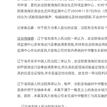
司申请，委托农业部黄渤海区渔业生态环境监测中心，针对“
部黄渤海区渔业生态环境监测中心于2003年11月7日作出
结论为:试验现场的噪声、电磁辐射以及转动的阴影,不会对
记者秦志豪：对于双方当事人提出的证据，法院有没有采信
沃兴伟律师
：辽宁省东港市人民法院一审认为，农业部渔业局
境监测中心具有渔业污染事故调查资格,并持有农业部渔业局
监测中心作出的某风力发电公司对室内养殖的中华鳖生长影
辽宁省丹东市中级人民法院二审认为，农业部黄渤海区渔业
的甲级渔业污染事故调查单位,所出具的是现场试验鉴定报告;而
具的仅是论证报告,并非是鉴定结论报告。故支持一审法院判
辽宁省高级人民法院再审认为，噪声、光影及电磁对中华鳖
直接作用于生物体本身，本案不属于一般意义上的渔业水域
据。因而，本案某风力发电公司未完成中华鳖死亡与其实施
辽宁省高级人民法院判决如下：