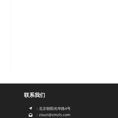
联系我们
：北京朝阳光华路4号
：zixun@zmzls.com