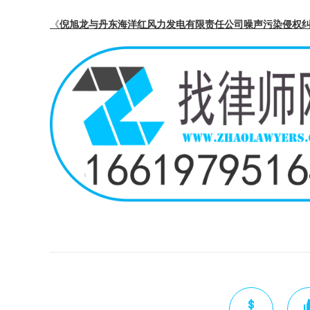
《
倪旭龙与丹东海洋红风力发电有限责任公司噪声污染侵权