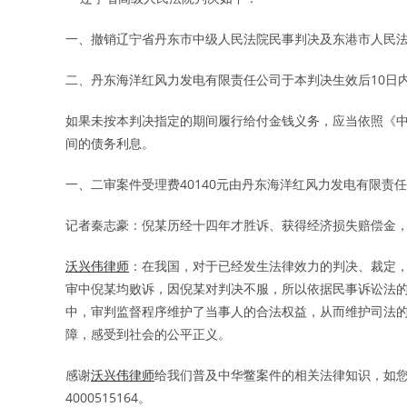
一、撤销辽宁省丹东市中级人民法院民事判决及东港市人民
二、丹东海洋红风力发电有限责任公司于本判决生效后10日内给付倪
如果未按本判决指定的期间履行给付金钱义务，应当依照《
间的债务利息。
一、二审案件受理费40140元由丹东海洋红风力发电有限责
记者秦志豪：倪某历经十四年才胜诉、获得经济损失赔偿金
沃兴伟律师
：在我国，对于已经发生法律效力的判决、裁定
审中倪某均败诉，因倪某对判决不服，所以依据民事诉讼法
中，审判监督程序维护了当事人的合法权益，从而维护司法
障，感受到社会的公平正义。
感谢
沃兴伟律师
给我们普及中华鳖案件的相关法律知识，如
4000515164。