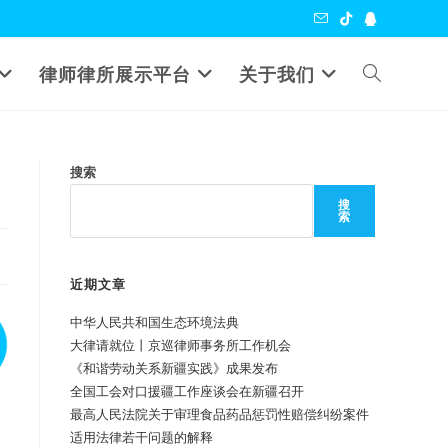
Toggle
律师律所展示平台
关于我们
website
搜索
search
搜
索
近期文章
中华人民共和国生态环境法典
大律请就位丨京巡律师事务所工作机会
《和谐劳动关系新疆实践》成果发布
全国工会对口援疆工作座谈会在新疆召开
最高人民法院关于审理食品药品惩罚性赔偿纠纷案件
适用法律若干问题的解释