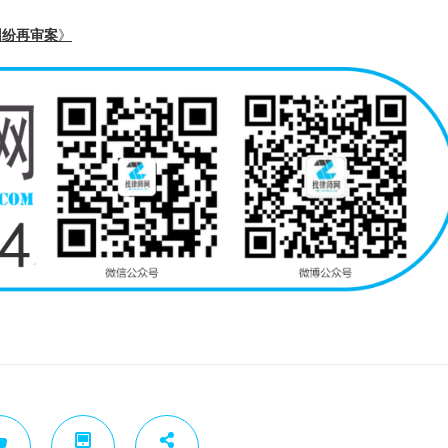
纠纷再审案
》