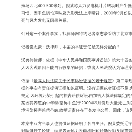
殖场西北400-500米处。倪某称风力发电机叶片转动时产
习惯。因甲鱼惧怕声响及光影无法上岸晒背，2000年9月
死与风力发电无因果关系。
针对这一个案件事实，找律师网特约记者秦志豪采访了北京
记者秦志豪：沃律师，本案的举证责任是怎样分配的？
沃兴伟律师
：依据《中华人民共和国民事诉讼法》第六十四
人因客观原因不能自行收集的证据，或者人民法院认为审理
依据《
最高人民法院关于民事诉讼证据的若干规定
》第二条
据的事实有责任提供证据加以证明。没有证据或者证据不足以
规定,因环境污染引起的损害赔偿诉讼,由加害人就法律规定
某因其养殖的中华鳖(俗称甲鱼)于2000年9月份后大量死
境污染损害赔偿范畴,故举证责任在于某发电公司。因此，该
本案中双方当事人也提供证据证明了各自主张。倪某委托辽
影响进行了论证，结果表示风力发电机叶轮转动投影及噪声