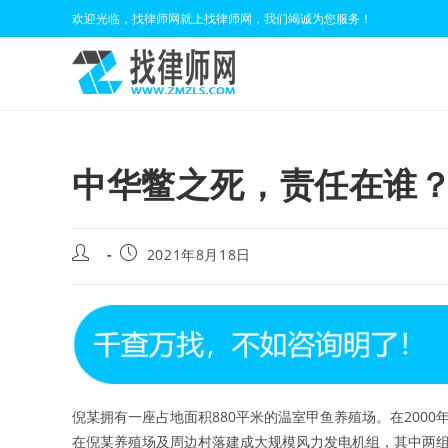
Skip
欢迎光临，找律师网就上找律师网，我们竭诚为您服务！
to
content
中华鳖之死，责任在谁
Post
Post
2021年8月18日
author:
published:
倪某拥有一座占地面积880平米的温室甲鱼养殖场。在2000
在倪某养殖场及周边村落建成大规模风力发电机组，其中两组