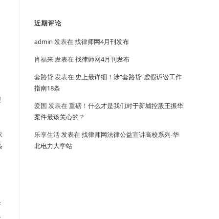
近期评论
admin
发表在
找律师网4月刊发布
肖福来
发表在
找律师网4月刊发布
套路贷
发表在
史上最详细！涉“套路贷”虚假诉讼工作
指南18条
理
爱国
发表在
重磅！什么才是我们对于新城控股王振华
案件最该关心的？
依
乐享生活
发表在
找律师网法律公益宣讲高校系列-华
北电力大学站
条
产
公