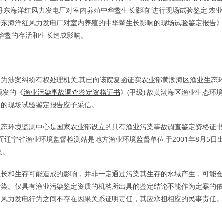
丹东海洋红风力发电厂对室内养殖中华鳖生长影响”进行现场试验鉴定,农
《丹东海洋红风力发电厂对室内养殖的中华鳖生长影响的现场试验鉴定报告》
中华鳖的存活和生长造成影响。
？
为涉案纠纷有权处理机关,其已向该院复函证实农业部黄渤海区渔业生态
颁发的《
渔业污染事故调查鉴定资格证书
》(甲级),故黄渤海区渔业生态环
响的现场试验鉴定报告应予采信。
生态环境监测中心是国家农业部设立的具有渔业污染事故调查鉴定资格证
辽宁省渔业环境监督检测站是地方渔业环境监督单位,于2001年8月5日
决。
生长和生存可能造成的影响，并非一定通过污染其生存的水域产生，可能
污染。仅具有渔业污染鉴定资质的机构所出具的鉴定结论不能作为定案的
的风力发电行为之间不存在因果关系证明责任，其应承担相应的民事责任