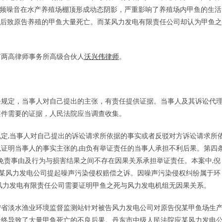
生低频噪音在水产养殖场棚顶形成动态阴影，严重影响了养殖场内甲鱼的生活
份以后致原告养殖的甲鱼大量死亡。而某风力发电有限责任公司却认为甲鱼之
市两高律师事务所高级合伙人
沃兴伟律师
。
条规定，当事人对自己提出的主张，有责任提供证据。当事人及其诉讼代
案件需要的证据，人民法院应当调查收集。
规定,当事人对自己提出的诉讼请求所依据的事实或者反驳对方诉讼请求所
证明当事人的事实主张的,由负有举证责任的当事人承担不利后果。第四
的免责事由及行为与损害结果之间不存在因果关系承担举证责任。本案中,倪
亡,对某风力发电公司提起噪声污染侵权赔偿之诉。因噪声污染侵权纠纷属于环
风力发电有限责任公司需要证明甲鱼之死与风力发电机组无因果关系。
宁省淡水渔业环境监督监测站针对被告风力发电公司对原告倪某甲鱼场生
最终导致了大量甲鱼死亡的不良后果。丹东市中级人民法院应某风力发电