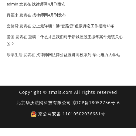
admin
发表在
找律师网4月刊发布
肖福来
发表在
找律师网4月刊发布
套路贷
发表在
史上最详细！涉“套路贷”虚假诉讼工作指南18条
爱国
发表在
重磅！什么才是我们对于新城控股王振华案件最该关心
的？
乐享生活
发表在
找律师网法律公益宣讲高校系列-华北电力大学站
Copyright © zmzls.com All rights reserved
北京华沃法网科技有限公司
京ICP备18052756号-6
京公网安备 11010502036681号