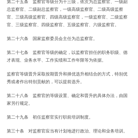
第二十五条 监察官等级分为十三级，依次为总监察官、一级副
总监察官、二级副总监察官，一级高级监察官、二级高级监察
官、三级高级监察官、四级高级监察官，一级监察官、二级监察
官、三级监察官、四级监察官、五级监察官、六级监察官。
第二十六条 国家监察委员会主任为总监察官。
第二十七条 监察官等级的确定，以监察官担任的职务职级、德
才表现、业务水平、工作实绩和工作年限等为依据。
监察官等级晋升采取按期晋升和择优选升相结合的方式，特别优
秀或者作出特别贡献的，可以提前选升。
第二十八条 监察官的等级设置、确定和晋升的具体办法，由国
家另行规定。
第二十九条 初任监察官实行职前培训制度。
第三十条 对监察官应当有计划地进行政治、理论和业务培训。