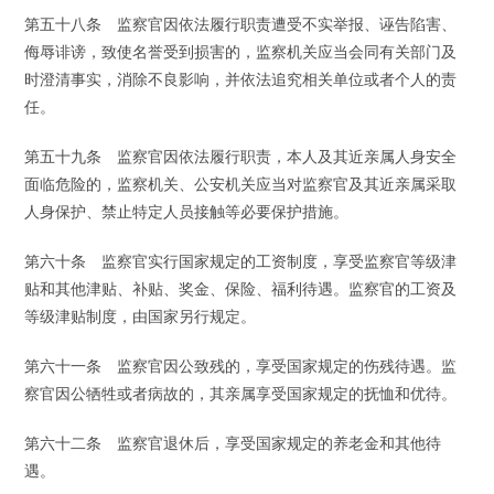
第五十八条 监察官因依法履行职责遭受不实举报、诬告陷害、
侮辱诽谤，致使名誉受到损害的，监察机关应当会同有关部门及
时澄清事实，消除不良影响，并依法追究相关单位或者个人的责
任。
第五十九条 监察官因依法履行职责，本人及其近亲属人身安全
面临危险的，监察机关、公安机关应当对监察官及其近亲属采取
人身保护、禁止特定人员接触等必要保护措施。
第六十条 监察官实行国家规定的工资制度，享受监察官等级津
贴和其他津贴、补贴、奖金、保险、福利待遇。监察官的工资及
等级津贴制度，由国家另行规定。
第六十一条 监察官因公致残的，享受国家规定的伤残待遇。监
察官因公牺牲或者病故的，其亲属享受国家规定的抚恤和优待。
第六十二条 监察官退休后，享受国家规定的养老金和其他待
遇。