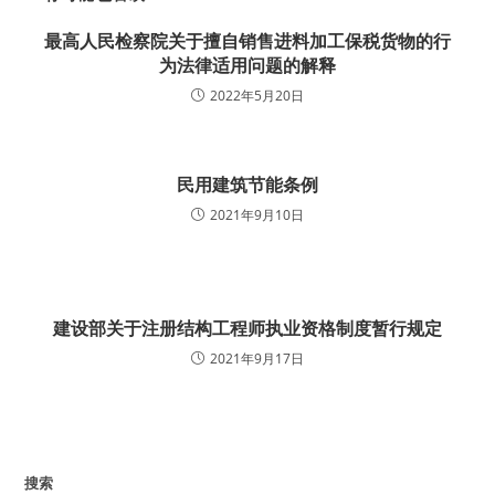
最高人民检察院关于擅自销售进料加工保税货物的行
为法律适用问题的解释
2022年5月20日
民用建筑节能条例
2021年9月10日
建设部关于注册结构工程师执业资格制度暂行规定
2021年9月17日
搜索