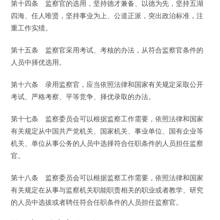
第十四条 监察官的选用，坚持德才兼备、以德为先，坚持五湖
四海、任人唯贤，坚持事业为上、公道正派，突出政治标准，注
重工作实绩。
第十五条 监察官采用考试、考核的办法，从符合监察官条件的
人员中择优选用。
第十六条 录用监察官，应当依照法律和国家有关规定采取公开
考试、严格考察、平等竞争、择优录取的办法。
第十七条 监察委员会可以根据监察工作需要，依照法律和国家
有关规定从中国共产党机关、国家机关、事业单位、国有企业等
机关、单位从事公务的人员中选择符合任职条件的人员担任监察
官。
第十八条 监察委员会可以根据监察工作需要，依照法律和国家
有关规定在从事与监察机关职能职责相关的职业或者教学、研究
的人员中选拔或者聘任符合任职条件的人员担任监察官。