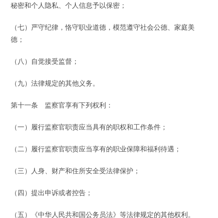
秘密和个人隐私、个人信息予以保密；
（七）严守纪律，恪守职业道德，模范遵守社会公德、家庭美
德；
（八）自觉接受监督；
（九）法律规定的其他义务。
第十一条 监察官享有下列权利：
（一）履行监察官职责应当具有的职权和工作条件；
（二）履行监察官职责应当享有的职业保障和福利待遇；
（三）人身、财产和住所安全受法律保护；
（四）提出申诉或者控告；
（五）《中华人民共和国公务员法》等法律规定的其他权利。