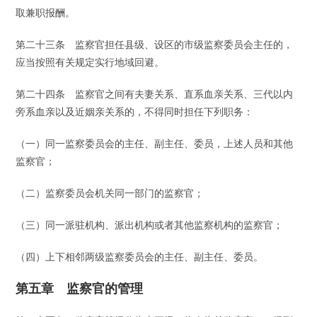
取兼职报酬。
第二十三条 监察官担任县级、设区的市级监察委员会主任的，
应当按照有关规定实行地域回避。
第二十四条 监察官之间有夫妻关系、直系血亲关系、三代以内
旁系血亲以及近姻亲关系的，不得同时担任下列职务：
（一）同一监察委员会的主任、副主任、委员，上述人员和其他
监察官；
（二）监察委员会机关同一部门的监察官；
（三）同一派驻机构、派出机构或者其他监察机构的监察官；
（四）上下相邻两级监察委员会的主任、副主任、委员。
第五章 监察官的管理