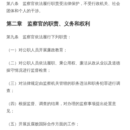
第八条 监察官依法履行职责受法律保护，不受行政机关、社会
团体和个人的干涉。
第二章 监察官的职责、义务和权利
第九条 监察官依法履行下列职责：
（一）对公职人员开展廉政教育；
（二）对公职人员依法履职、秉公用权、廉洁从政从业以及道德
操守情况进行监督检查；
（三）对法律规定由监察机关管辖的职务违法和职务犯罪进行调
查；
（四）根据监督、调查的结果，对办理的监察事项提出处置意
见；
（五）开展反腐败国际合作方面的工作；