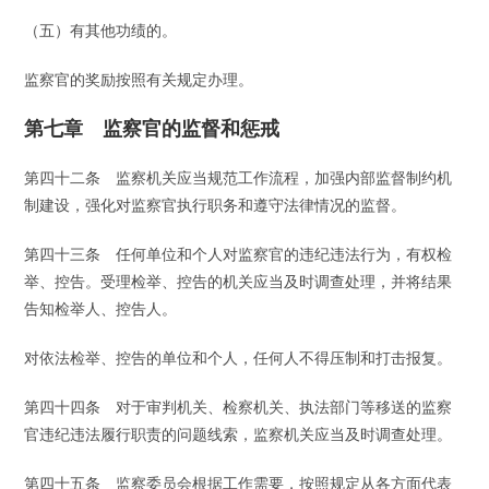
（五）有其他功绩的。
监察官的奖励按照有关规定办理。
第七章 监察官的监督和惩戒
第四十二条 监察机关应当规范工作流程，加强内部监督制约机
制建设，强化对监察官执行职务和遵守法律情况的监督。
第四十三条 任何单位和个人对监察官的违纪违法行为，有权检
举、控告。受理检举、控告的机关应当及时调查处理，并将结果
告知检举人、控告人。
对依法检举、控告的单位和个人，任何人不得压制和打击报复。
第四十四条 对于审判机关、检察机关、执法部门等移送的监察
官违纪违法履行职责的问题线索，监察机关应当及时调查处理。
第四十五条 监察委员会根据工作需要，按照规定从各方面代表