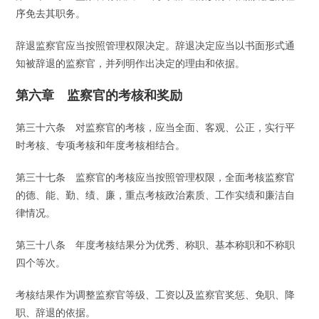
序免去其职务。
辞退监察官应当按照管理权限决定。辞退决定应当以书面形式通
知被辞退的监察官，并列明作出决定的理由和依据。
第六章 监察官的考核和奖励
第三十六条 对监察官的考核，应当全面、客观、公正，实行平
时考核、专项考核和年度考核相结合。
第三十七条 监察官的考核应当按照管理权限，全面考核监察官
的德、能、勤、绩、廉，重点考核政治素质、工作实绩和廉洁自
律情况。
第三十八条 年度考核结果分为优秀、称职、基本称职和不称职
四个等次。
考核结果作为调整监察官等级、工资以及监察官奖惩、免职、降
职、辞退的依据。