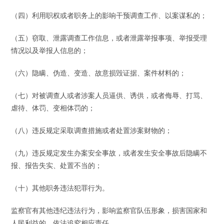
（四）利用职权或者职务上的影响干预调查工作、以案谋私的；
（五）窃取、泄露调查工作信息，或者泄露举报事项、举报受理
情况以及举报人信息的；
（六）隐瞒、伪造、变造、故意损毁证据、案件材料的；
（七）对被调查人或者涉案人员逼供、诱供，或者侮辱、打骂、
虐待、体罚、变相体罚的；
（八）违反规定采取调查措施或者处置涉案财物的；
（九）违反规定发生办案安全事故，或者发生安全事故后隐瞒不
报、报告失实、处置不当的；
（十）其他职务违法犯罪行为。
监察官有其他违纪违法行为，影响监察官队伍形象，损害国家和
人民利益的，依法追究相应责任。