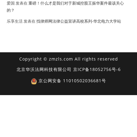
爱国
发表在
重磅！什么才是我们对于新城控股王振华案件最该关心
的？
乐享生活
发表在
找律师网法律公益宣讲高校系列-华北电力大学站
Copyright © zmzls.com All rights reserved
北京华沃法网科技有限公司
京ICP备18052756号-6
京公网安备 11010502036681号