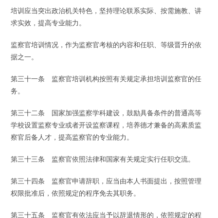
培训应当突出政治机关特色，坚持理论联系实际、按需施教、讲
求实效，提高专业能力。
监察官培训情况，作为监察官考核的内容和任职、等级晋升的依
据之一。
第三十一条 监察官培训机构按照有关规定承担培训监察官的任
务。
第三十二条 国家加强监察学科建设，鼓励具备条件的普通高等
学校设置监察专业或者开设监察课程，培养德才兼备的高素质监
察官后备人才，提高监察官的专业能力。
第三十三条 监察官依照法律和国家有关规定实行任职交流。
第三十四条 监察官申请辞职，应当由本人书面提出，按照管理
权限批准后，依照规定的程序免去其职务。
第三十五条 监察官有依法应当予以辞退情形的，依照规定的程