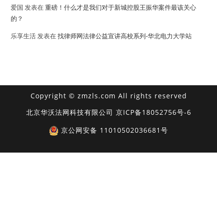
爱国
发表在
重磅！什么才是我们对于新城控股王振华案件最该关心
的？
乐享生活
发表在
找律师网法律公益宣讲高校系列-华北电力大学站
Copyright © zmzls.com All rights reserved
北京华沃法网科技有限公司
京ICP备18052756号-6
京公网安备 11010502036681号