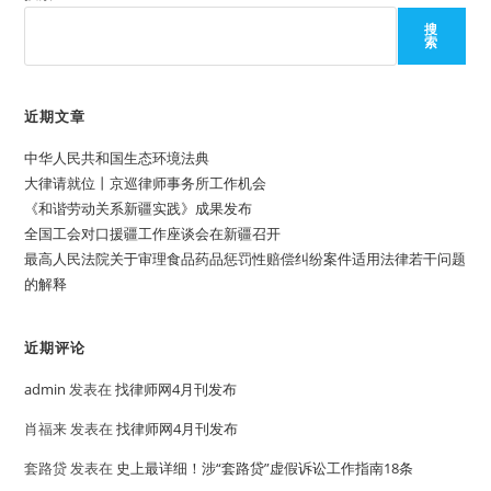
搜
索
近期文章
中华人民共和国生态环境法典
大律请就位丨京巡律师事务所工作机会
《和谐劳动关系新疆实践》成果发布
全国工会对口援疆工作座谈会在新疆召开
最高人民法院关于审理食品药品惩罚性赔偿纠纷案件适用法律若干问题
的解释
近期评论
admin
发表在
找律师网4月刊发布
肖福来
发表在
找律师网4月刊发布
套路贷
发表在
史上最详细！涉“套路贷”虚假诉讼工作指南18条