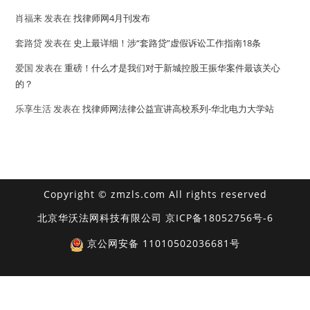
肖福来
发表在
找律师网4月刊发布
套路贷
发表在
史上最详细！涉“套路贷”虚假诉讼工作指南18条
爱国
发表在
重磅！什么才是我们对于新城控股王振华案件最该关心
的？
乐享生活
发表在
找律师网法律公益宣讲高校系列-华北电力大学站
Copyright © zmzls.com All rights reserved
北京华沃法网科技有限公司
京ICP备18052756号-6
京公网安备 11010502036681号