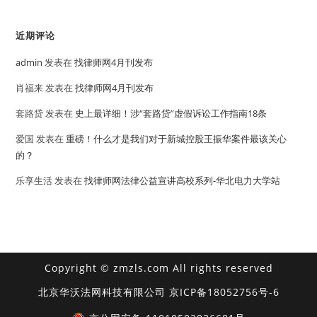
近期评论
admin
发表在
找律师网4月刊发布
肖福来
发表在
找律师网4月刊发布
套路贷
发表在
史上最详细！涉“套路贷”虚假诉讼工作指南18条
爱国
发表在
重磅！什么才是我们对于新城控股王振华案件最该关心
的？
乐享生活
发表在
找律师网法律公益宣讲高校系列-华北电力大学站
Copyright © zmzls.com All rights reserved
北京华沃法网科技有限公司
京ICP备18052756号-6