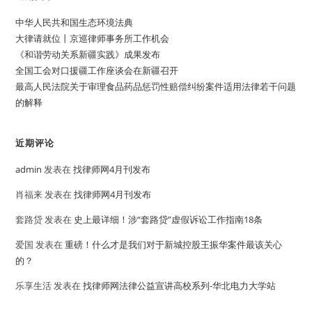
中华人民共和国生态环境法典
大律请就位丨京巡律师事务所工作机会
《和谐劳动关系新疆实践》成果发布
全国工会对口援疆工作座谈会在新疆召开
最高人民法院关于审理食品药品惩罚性赔偿纠纷案件适用法律若干问题
的解释
近期评论
admin
发表在
找律师网4月刊发布
肖福来
发表在
找律师网4月刊发布
套路贷
发表在
史上最详细！涉“套路贷”虚假诉讼工作指南18条
爱国
发表在
重磅！什么才是我们对于新城控股王振华案件最该关心
的？
乐享生活
发表在
找律师网法律公益宣讲高校系列-华北电力大学站