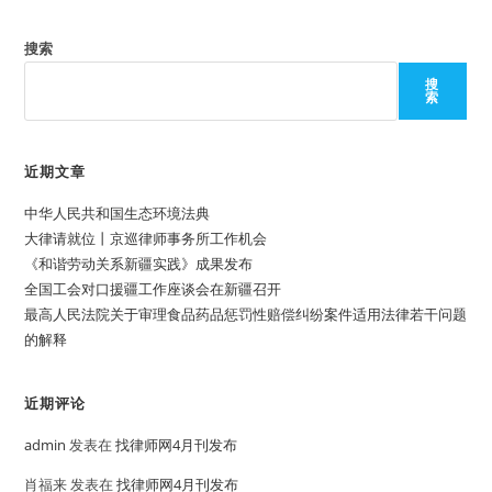
搜索
搜
索
近期文章
中华人民共和国生态环境法典
大律请就位丨京巡律师事务所工作机会
《和谐劳动关系新疆实践》成果发布
全国工会对口援疆工作座谈会在新疆召开
最高人民法院关于审理食品药品惩罚性赔偿纠纷案件适用法律若干问题
的解释
近期评论
admin
发表在
找律师网4月刊发布
肖福来
发表在
找律师网4月刊发布