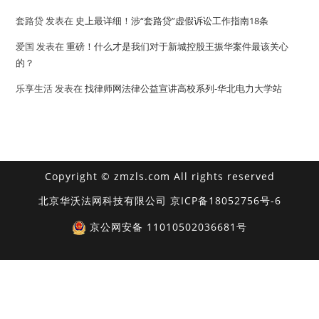
套路贷
发表在
史上最详细！涉“套路贷”虚假诉讼工作指南18条
爱国
发表在
重磅！什么才是我们对于新城控股王振华案件最该关心
的？
乐享生活
发表在
找律师网法律公益宣讲高校系列-华北电力大学站
Copyright © zmzls.com All rights reserved
北京华沃法网科技有限公司
京ICP备18052756号-6
京公网安备 11010502036681号