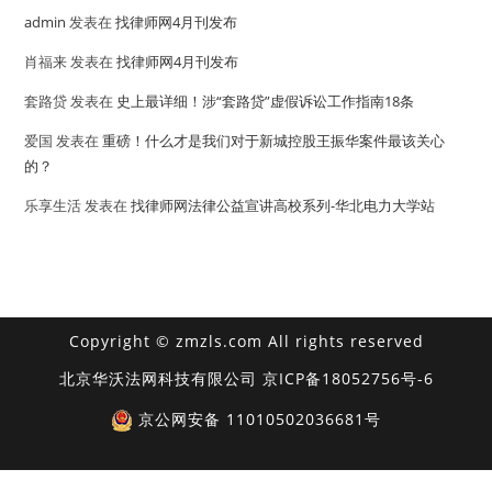
admin
发表在
找律师网4月刊发布
肖福来
发表在
找律师网4月刊发布
套路贷
发表在
史上最详细！涉“套路贷”虚假诉讼工作指南18条
爱国
发表在
重磅！什么才是我们对于新城控股王振华案件最该关心
的？
乐享生活
发表在
找律师网法律公益宣讲高校系列-华北电力大学站
Copyright © zmzls.com All rights reserved
北京华沃法网科技有限公司
京ICP备18052756号-6
京公网安备 11010502036681号