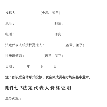
投标人： （全称、签章）
地址： 邮编：
电话： 传真：
法定代表人或授权委托人： （盖章、签字）
注册建筑师： （盖章、签字）
日期： 年 月 日
注：如以
联
合体形式投
标
，
联
合体成
员
各方均
应签
字盖章。
附件七–3法 定 代 表 人 资 格 证 明
单位名称：