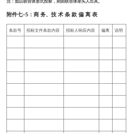
注：如以
联
合体形式投
标
，
则
由
联
合体
牵头
人出具。
附件七–5：商 务、技 术 条 款 偏 离 表
条款号
招标文件条款内容
招标人响应内容
偏离
说明