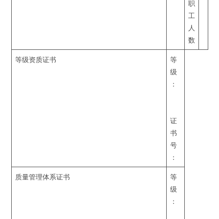
职
工
人
数
等级资质证书
等
级
：
证
书
号
：
质量管理体系证书
等
级
：