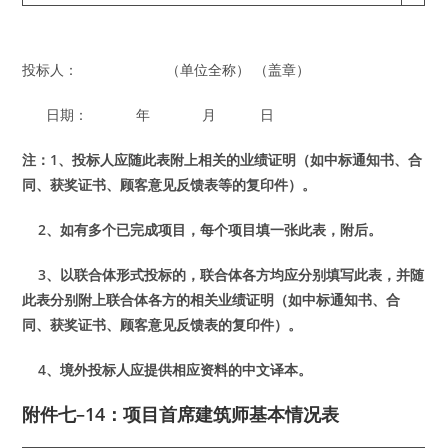
投标人： （单位全称） （盖章）
日期： 年 月 日
注：1、投
标
人
应
随此表附上相
关
的
业绩证
明（如中
标
通知
书
、合
同、
获奖证书
、
顾
客意
见
反
馈
表等的
复
印件）。
2、如有多个已完成
项
目，
每
个
项
目填一
张
此表，附后。
3、以
联
合体形式投
标
的，
联
合体各方均
应
分
别
填写此表，并随
此表分
别
附上
联
合体各方的相
关业绩证
明（如中
标
通知
书
、合
同、
获奖证书
、
顾
客意
见
反
馈
表的
复
印件）。
4、境外投
标
人
应
提供相
应资
料的中文
译
本。
附件七–14：
项目首席建筑师基本情况表