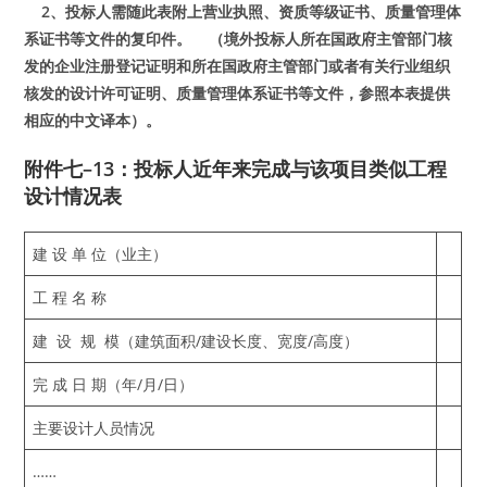
2、投
标
人需随此表附上
营业执
照、
资质
等
级证书
、
质
量管理体
系
证书
等文件的
复
印件。 （境外投
标
人所在国政府主管部
门
核
发
的企
业
注册登
记证
明和所在国政府主管部
门
或者有
关
行
业组织
核
发
的
设计许
可
证
明、
质
量管理体系
证书
等文件，参照本表提供
相
应
的中文
译
本）。
附件七–13：
投标人近年来完成与该项目类似工程
设计情况表
建 设 单 位（业主）
工 程 名 称
建 设 规 模（建筑面积/建设长度、宽度/高度）
完 成 日 期（年/月/日）
主要设计人员情况
……