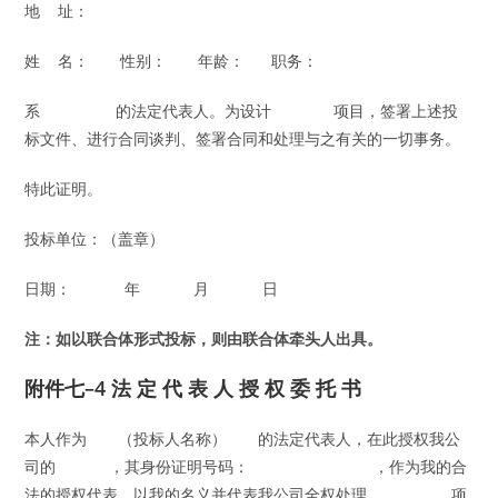
地 址：
姓 名： 性别： 年龄： 职务：
系 的法定代表人。为设计 项目，签署上述投
标文件、进行合同谈判、签署合同和处理与之有关的一切事务。
特此证明。
投标单位：（盖章）
日期： 年 月 日
注：如以
联
合体形式投
标
，
则
由
联
合体
牵头
人出具。
附件七–4 法 定 代 表 人 授 权 委 托 书
本人作为 （投标人名称） 的法定代表人，在此授权我公
司的 ，其身份证明号码： ，作为我的合
法的授权代表，以我的名义并代表我公司全权处理 项