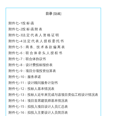
目录
[
隐藏
]
附件七–1投 标 函
附件七–2投 标 函 附 表
附件七–3法 定 代 表 人 资 格 证 明
附件七–4 法 定 代 表 人 授 权 委 托 书
附件七–5：商 务、技 术 条 款 偏 离 表
附件七–6：联 合 体 牵 头 人 授 权 书
附件七–7：联合体协议书
附件七–8：设计费投标报价表
附件七–9：项目分项投资估算表
附件七–10：服务承诺
附件七–11：设计顾问服务计划书
附件七–12：投标人基本情况表
附件七–13：投标人近年来完成与该项目类似工程设计情况表
附件七–14：项目首席建筑师基本情况表
附件七–15：拟投入项目设计人员汇总表
附件七–16：拟投入主要设计人员简历表