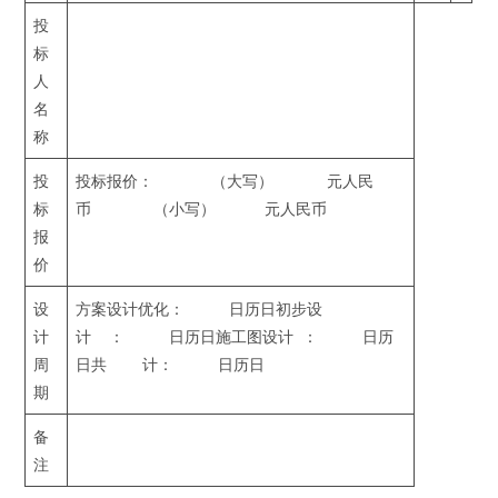
投
标
人
名
称
投
投标报价： （大写） 元人民
标
币 （小写） 元人民币
报
价
设
方案设计优化： 日历日初步设
计
计 ： 日历日施工图设计 ： 日历
周
日共 计： 日历日
期
备
注