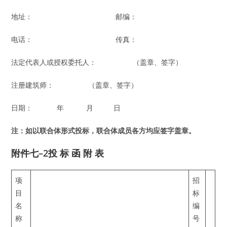
地址： 邮编：
电话： 传真：
法定代表人或授权委托人： （盖章、签字）
注册建筑师： （盖章、签字）
日期： 年 月 日
注：如以
联
合体形式投
标
，
联
合体成
员
各方均
应签
字盖章。
附件七–2投 标 函 附 表
项
招
目
标
名
编
称
号