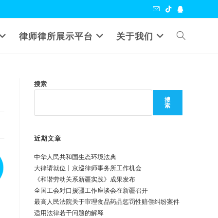
Toggle
律师律所展示平台
关于我们
website
搜索
search
搜
索
近期文章
中华人民共和国生态环境法典
大律请就位丨京巡律师事务所工作机会
《和谐劳动关系新疆实践》成果发布
全国工会对口援疆工作座谈会在新疆召开
最高人民法院关于审理食品药品惩罚性赔偿纠纷案件
适用法律若干问题的解释