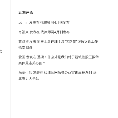
近期评论
admin
发表在
找律师网4月刊发布
肖福来
发表在
找律师网4月刊发布
：
套路贷
发表在
史上最详细！涉“套路贷”虚假诉讼工作
指南18条
发
爱国
发表在
重磅！什么才是我们对于新城控股王振华
案件最该关心的？
乐享生活
发表在
找律师网法律公益宣讲高校系列-华
北电力大学站